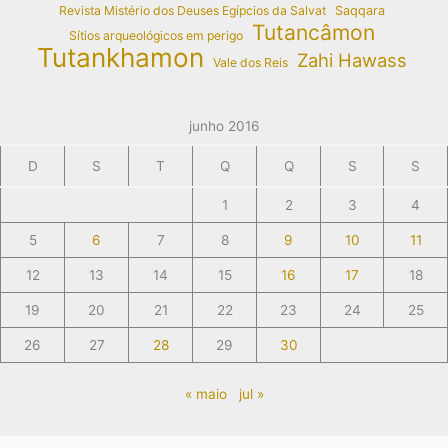
Revista Mistério dos Deuses Egípcios da Salvat
Saqqara
Tutancâmon
Sítios arqueológicos em perigo
Tutankhamon
Zahi Hawass
Vale dos Reis
junho 2016
D
S
T
Q
Q
S
S
1
2
3
4
5
6
7
8
9
10
11
12
13
14
15
16
17
18
19
20
21
22
23
24
25
26
27
28
29
30
« maio
jul »