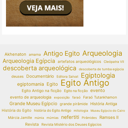
Arqueologia
Antigo Egito
Akhenaton
amarna
Arqueologia Egípcia
artefatos arqueológicos
Cleópatra VII
descoberta arqueológica
descoberta de tumba egípcia
Egiptologia
Documentário
deuses
Editora Salvat
Egito Antigo
egiptomania
Egito
evento
Egito Antigo na ficção
Egito na ficção
evento de arqueologia
Faraó Tutankhamon
exposição
faraó
Grande Museu Egípcio
História Antiga
grande pirâmide
História do Egito
história do Egito Antigo
mitologia
Museu Egípcio do Cairo
nefertiti
Ramses II
Márcia Jamille
múmias
Pirâmides
múmia
Revista
Revista Mistério dos Deuses Egípcios