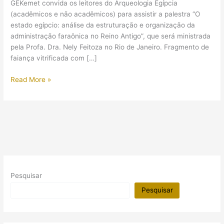
GEKemet convida os leitores do Arqueologia Egípcia
(acadêmicos e não acadêmicos) para assistir a palestra “O
estado egípcio: análise da estruturação e organização da
administração faraônica no Reino Antigo”, que será ministrada
pela Profa. Dra. Nely Feitoza no Rio de Janeiro. Fragmento de
faiança vitrificada com […]
(Palestra)
Read More »
A
administração
nos
tempos
dos
faraós
(RJ)
Pesquisar
Pesquisar