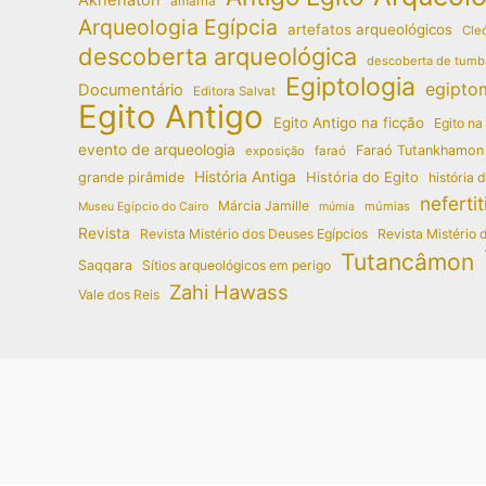
amarna
Arqueologia Egípcia
artefatos arqueológicos
Cleó
descoberta arqueológica
descoberta de tumb
Egiptologia
egipto
Documentário
Editora Salvat
Egito Antigo
Egito Antigo na ficção
Egito na
evento de arqueologia
Faraó Tutankhamon
exposição
faraó
História Antiga
História do Egito
grande pirâmide
história 
nefertit
Márcia Jamille
múmias
Museu Egípcio do Cairo
múmia
Revista
Revista Mistério dos Deuses Egípcios
Revista Mistério 
Tutancâmon
Saqqara
Sítios arqueológicos em perigo
Zahi Hawass
Vale dos Reis