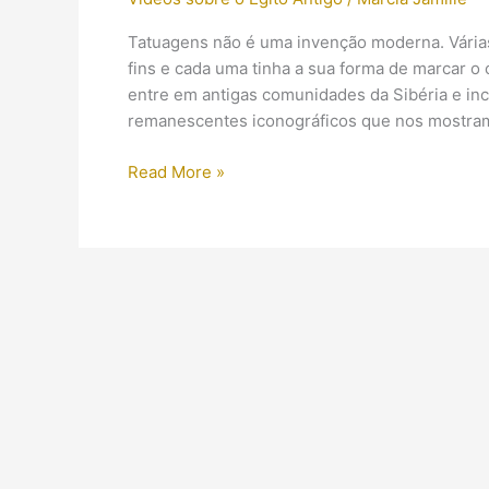
Tatuagens não é uma invenção moderna. Várias
fins e cada uma tinha a sua forma de marcar 
entre em antigas comunidades da Sibéria e inc
remanescentes iconográficos que nos mostram 
(Vídeo)
Read More »
Tatuagens
no
Egito
Antigo