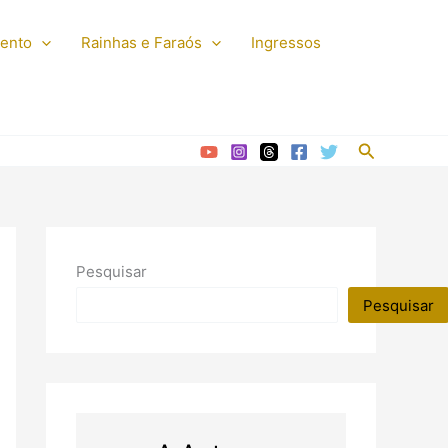
mento
Rainhas e Faraós
Ingressos
Pesquisar
Pesquisar
Pesquisar