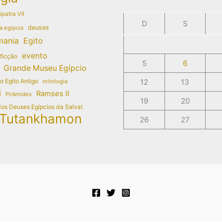
patra VII
D
S
deuses
a egípcia
mania
Egito
evento
 ficção
5
6
Grande Museu Egípcio
do Egito Antigo
12
13
mitologia
i
Ramses II
Pirâmides
19
20
dos Deuses Egípcios da Salvat
Tutankhamon
26
27