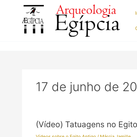
Ir
para
o
conteúdo
17 de junho de 2
(Vídeo) Tatuagens no Egito
Vídeos sobre o Egito Antigo
/
Márcia Jamille