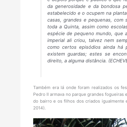
da generosidade e da bondosa pe
estabelecido e o ocupem na plant
casas, grandes e pequenas, com su
toda a Quinta, assim como escolas
espécie de pequeno mundo, que a i
imperial ali criou, talvez nem se
como certos episódios ainda há 
existem guardas; estes se enco
direito, a alguma distância. (ECHEV
Também era lá onde foram realizados os fes
Pedro II armava no parque grandes fogueiras e
do bairro e os filhos dos criados igualment
2014).