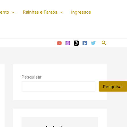
mento
Rainhas e Faraós
Ingressos
Pesquisar
Pesquisar
Pesquisar