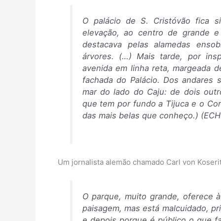
O palácio de S. Cristóvão fica 
elevação, ao centro de grande e
destacava pelas alamedas ensob
árvores. (…) Mais tarde, por ins
avenida em linha reta, margeada de
fachada do Palácio. Dos andares 
mar do lado do Caju: de dois out
que tem por fundo a Tijuca e o Co
das mais belas que conheço.) (ECH
Um jornalista alemão chamado Carl von Koseri
O parque, muito grande, oferece à
paisagem, mas está malcuidado, pri
e depois porque é público o que 