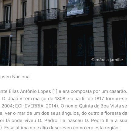
useu Nacional
ante Elias Antônio Lopes [1] e era composta por um casarão.
i D. Joaõ VI em março de 1808 e a partir de 1817 tornou-se
, 2004; ECHEVERRIA, 2014). O nome Quinta da Boa Vista se
el ver o mar de um dos seus ângulos, do outro a floresta da
i lá onde viveu D. Pedro I e nasceu D. Pedro II e a sua
. Essa última no exílio descreveu como era esta região: