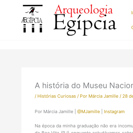
Ir
para
o
conteúdo
A história do Museu Naciona
/
Histórias Curiosas
/ Por
Márcia Jamille
/
28 d
Por Márcia Jamille |
@MJamille
|
Instagram
Na época da minha graduação não era incomu
da Boa Vita (RJ) enquanto estudávamos sobre 