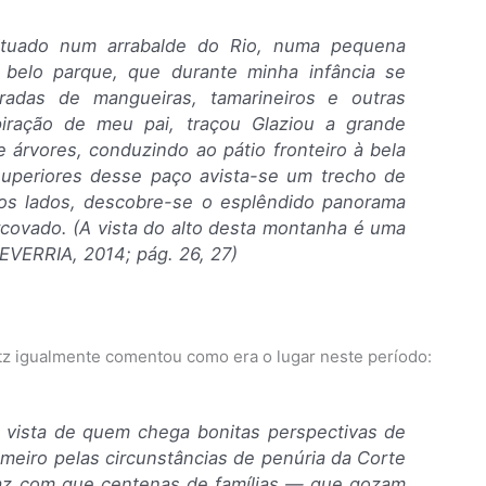
situado num arrabalde do Rio, numa pequena
 belo parque, que durante minha infância se
radas de mangueiras, tamarineiros e outras
piração de meu pai, traçou Glaziou a grande
 árvores, conduzindo ao pátio fronteiro à bela
superiores desse paço avista-se um trecho de
ros lados, descobre-se o esplêndido panorama
rcovado. (A vista do alto desta montanha é uma
EVERRIA, 2014; pág. 26, 27)
tz igualmente comentou como era o lugar neste período:
 vista de quem chega bonitas perspectivas de
meiro pelas circunstâncias de penúria da Corte
faz com que centenas de famílias — que gozam