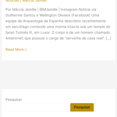
Notícias
/
Márcia Jamille
Por Márcia Jamille | @MJamille | Instagram Notícia via
Guilherme Santos e ‎Wellington Oliveira‎ (Facebook) Uma
equipe de Arqueologia da Espanha descobriu recentemente
um sarcófago contendo uma múmia intacta sob um templo do
faraó Tutmés III, em Luxor. O corpo é de um homem chamado
Amenirnef, que possuía o cargo de “servente da casa real”. […]
Arqueólogos
Read More »
espanhóis
descobrem
múmia
intacta
sob
templo
do
faraó
Pesquisar
Tutmés
III
Pesquisar