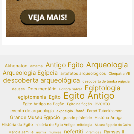
Arqueologia
Antigo Egito
Akhenaton
amarna
Arqueologia Egípcia
artefatos arqueológicos
Cleópatra VII
descoberta arqueológica
descoberta de tumba egípcia
Egiptologia
Documentário
deuses
Editora Salvat
Egito Antigo
egiptomania
Egito
evento
Egito Antigo na ficção
Egito na ficção
evento de arqueologia
Faraó Tutankhamon
exposição
faraó
Grande Museu Egípcio
História Antiga
grande pirâmide
História do Egito
história do Egito Antigo
mitologia
Museu Egípcio do Cairo
nefertiti
Ramses II
Márcia Jamille
múmias
Pirâmides
múmia