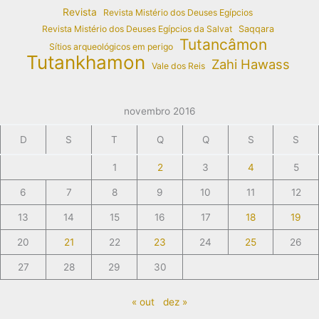
Revista
Revista Mistério dos Deuses Egípcios
Revista Mistério dos Deuses Egípcios da Salvat
Saqqara
Tutancâmon
Sítios arqueológicos em perigo
Tutankhamon
Zahi Hawass
Vale dos Reis
novembro 2016
D
S
T
Q
Q
S
S
1
2
3
4
5
6
7
8
9
10
11
12
13
14
15
16
17
18
19
20
21
22
23
24
25
26
27
28
29
30
« out
dez »