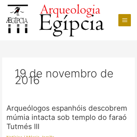
Ir
para
o
conteúdo
19 de novembro de
2016
Arqueólogos espanhóis descobrem
múmia intacta sob templo do faraó
Tutmés III