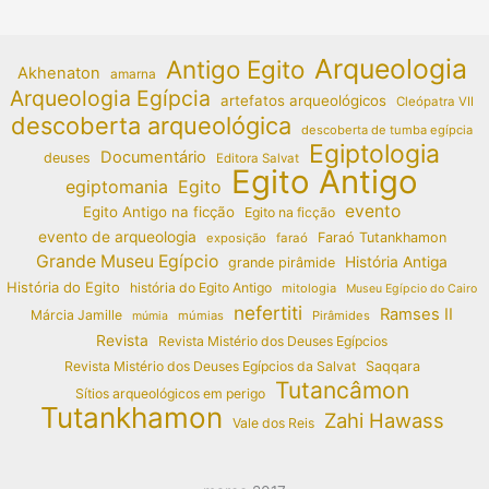
Arqueologia
Antigo Egito
Akhenaton
amarna
Arqueologia Egípcia
artefatos arqueológicos
Cleópatra VII
descoberta arqueológica
descoberta de tumba egípcia
Egiptologia
Documentário
deuses
Editora Salvat
Egito Antigo
egiptomania
Egito
evento
Egito Antigo na ficção
Egito na ficção
evento de arqueologia
Faraó Tutankhamon
exposição
faraó
Grande Museu Egípcio
História Antiga
grande pirâmide
História do Egito
história do Egito Antigo
mitologia
Museu Egípcio do Cairo
nefertiti
Ramses II
Márcia Jamille
múmias
Pirâmides
múmia
Revista
Revista Mistério dos Deuses Egípcios
Revista Mistério dos Deuses Egípcios da Salvat
Saqqara
Tutancâmon
Sítios arqueológicos em perigo
Tutankhamon
Zahi Hawass
Vale dos Reis