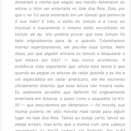
deixariam a rainha que seguiu seu marido Akhenaton ao
adorar o Aton ser enterrada no Vale dos Reis; Dois, por
que o rei Tut seria enterrado em um túmulo que pertencia
à sua mãe? E três: o estilo do túmulo e a cena do
Imyduat é exatamente o mesmo estilo encontrado no
túmulo de Ay; isto poderia provar que este túmulo foi
feito originalmente para Ay e quando Tutankhamon
morreu repentinamente, ele deu-lhe essa tumba. Além
disso, por que alguém entraria no túmulo e bloquearia o
que estava por trás? — isso nunca aconteceu. A
evidência mais importante que refuta esta teoria é que
quando eu peguei as leituras de radar japonês e as dei a
um especialista em radar americano, ele me escreveu
oficialmente dizendo que essa leitura não mostra nada.
Eu realmente acredito que Nefertiti foi originalmente
enterrada em Amarna, e assim como o esqueleto na KV-
55 — que descobrimos ser Akhenaton — foi movida, sua
múmia poderia ter sido movida mais tarde para algum
lugar no Vale dos Reis. Talvez eu esteja certo, talvez eu
esteja errado, mas acho que a múmia com uma cabeça
encontrada na KV-21 poderia ser Nefertiti. Por quê?