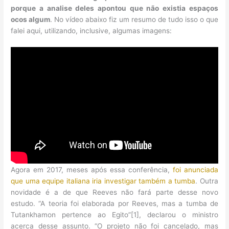
porque a analise deles apontou que não existia espaços
ocos algum
. No vídeo abaixo fiz um resumo de tudo isso o que
falei aqui, utilizando, inclusive, algumas imagens:
Agora em 2017, meses após essa conferência,
foi anunciada
que uma equipe italiana iria investigar também a tumba
. Outra
novidade é a de que Reeves não fará parte desse novo
estudo. “A teoria foi elaborada por Reeves, mas a tumba de
Tutankhamon pertence ao Egito”[1], declarou o ministro
acerca desse assunto. “O projeto não foi cancelado, mas