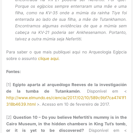
Porque os egípcios sempre enterraram uma mãe e uma
filha, como na KV-35 onde a múmia da rainha Tiye foi
enterrada ao lado de sua filha, a mãe de Tutankhamon.
Encontramos algumas evidências de que a múmia sem
cabeça na KV-21 poderia ser Ankhesenamon. Portanto,
talvez a outra múmia seja Nefertiti.
Para saber o que mais publiquei aqui no Arqueologia Egípcia
sobre o assunto
clique aqui
.
Fontes:
[1]
Egipto aparta al arqueólogo Reeves de la investigación
de la tumba de Tutankamón
. Disponível em <
http://www.elmundo.es/ciencia/2017/02/10/589c9bf7ca4741f1
318b4639.html
>. Acesso em 10 de fevereiro de 2017.
[2]
Question 10 – Do you believe Nefertiti’s mummy is in the
Cairo Museum, in the hidden chambers in King Tut’s tomb,
or it is yet to be discovered?
Disponível em <