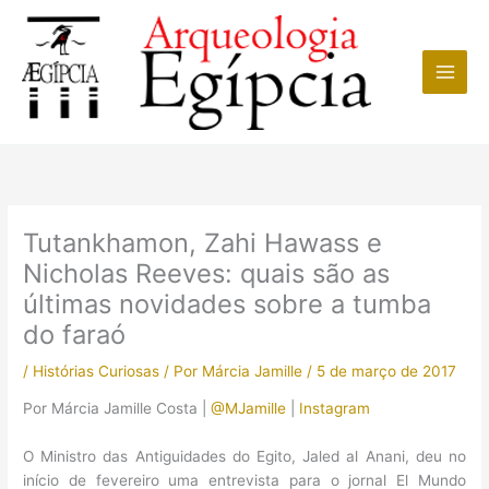
Ir
para
o
conteúdo
Tutankhamon, Zahi Hawass e
Nicholas Reeves: quais são as
últimas novidades sobre a tumba
do faraó
/
Histórias Curiosas
/ Por
Márcia Jamille
/
5 de março de 2017
Por Márcia Jamille Costa |
@MJamille
|
Instagram
O Ministro das Antiguidades do Egito, Jaled al Anani, deu no
início de fevereiro uma entrevista para o jornal El Mundo