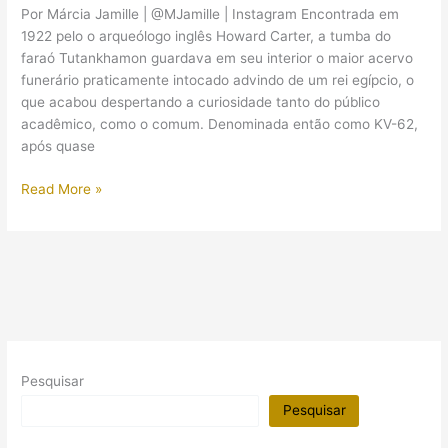
de
Por Márcia Jamille | @MJamille | Instagram Encontrada em
chamar
1922 pelo o arqueólogo inglês Howard Carter, a tumba do
a
faraó Tutankhamon guardava em seu interior o maior acervo
atenção
funerário praticamente intocado advindo de um rei egípcio, o
dos
que acabou despertando a curiosidade tanto do público
turistas
acadêmico, como o comum. Denominada então como KV-62,
para
após quase
o
Egito?
Dossiê:
Read More »
Bastidores
da
procura
por
câmaras
escondidas
na
tumba
Pesquisar
de
Tutankhamon
Pesquisar