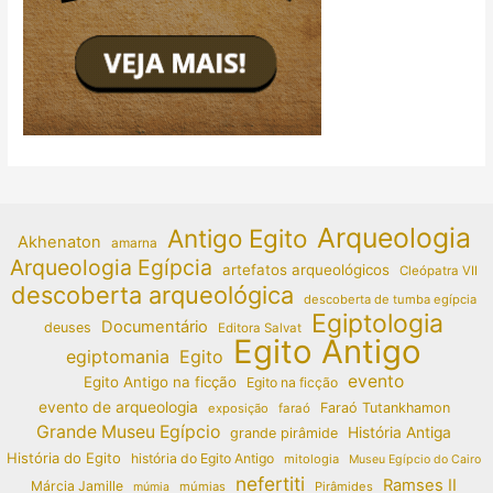
Arqueologia
Antigo Egito
Akhenaton
amarna
Arqueologia Egípcia
artefatos arqueológicos
Cleópatra VII
descoberta arqueológica
descoberta de tumba egípcia
Egiptologia
Documentário
deuses
Editora Salvat
Egito Antigo
egiptomania
Egito
evento
Egito Antigo na ficção
Egito na ficção
evento de arqueologia
Faraó Tutankhamon
exposição
faraó
Grande Museu Egípcio
História Antiga
grande pirâmide
História do Egito
história do Egito Antigo
mitologia
Museu Egípcio do Cairo
nefertiti
Ramses II
Márcia Jamille
múmias
Pirâmides
múmia