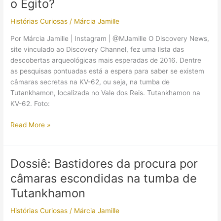
o Egito?
ocultas
na
Histórias Curiosas
/
Márcia Jamille
tumba
Por Márcia Jamille | Instagram | @MJamille O Discovery News,
de
site vinculado ao Discovery Channel, fez uma lista das
Tutankhamon
descobertas arqueológicas mais esperadas de 2016. Dentre
as pesquisas pontuadas está a espera para saber se existem
câmaras secretas na KV-62, ou seja, na tumba de
Tutankhamon, localizada no Vale dos Reis. Tutankhamon na
KV-62. Foto:
Câmaras
Read More »
ocultas
na
tumba
Dossiê: Bastidores da procura por
de
câmaras escondidas na tumba de
Tutankhamon
ou
Tutankhamon
uma
Histórias Curiosas
/
Márcia Jamille
forma