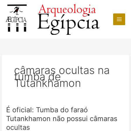
Ir
para
o
conteúdo
câmaras ocultas na
tumba de
Tutankhamon
É oficial: Tumba do faraó
Tutankhamon não possui câmaras
ocultas