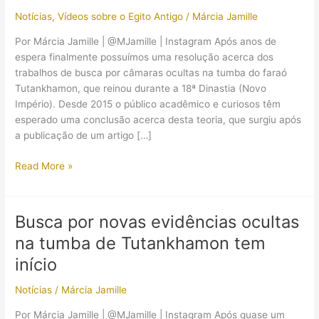
Notícias
,
Vídeos sobre o Egito Antigo
/
Márcia Jamille
Por Márcia Jamille | @MJamille | Instagram Após anos de
espera finalmente possuímos uma resolução acerca dos
trabalhos de busca por câmaras ocultas na tumba do faraó
Tutankhamon, que reinou durante a 18ª Dinastia (Novo
Império). Desde 2015 o público acadêmico e curiosos têm
esperado uma conclusão acerca desta teoria, que surgiu após
a publicação de um artigo […]
É
Read More »
oficial:
Tumba
do
Busca por novas evidências ocultas
faraó
na tumba de Tutankhamon tem
Tutankhamon
não
início
possui
Notícias
/
Márcia Jamille
câmaras
ocultas
Por Márcia Jamille | @MJamille | Instagram Após quase um