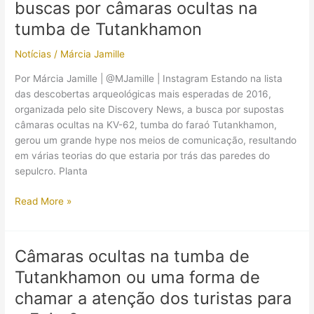
buscas por câmaras ocultas na
ocultas
na
tumba de Tutankhamon
tumba
Notícias
/
Márcia Jamille
de
Tutankhamon
Por Márcia Jamille | @MJamille | Instagram Estando na lista
das descobertas arqueológicas mais esperadas de 2016,
organizada pelo site Discovery News, a busca por supostas
câmaras ocultas na KV-62, tumba do faraó Tutankhamon,
gerou um grande hype nos meios de comunicação, resultando
em várias teorias do que estaria por trás das paredes do
sepulcro. Planta
São
Read More »
revelados
os
resultados
Câmaras ocultas na tumba de
das
Tutankhamon ou uma forma de
buscas
por
chamar a atenção dos turistas para
câmaras