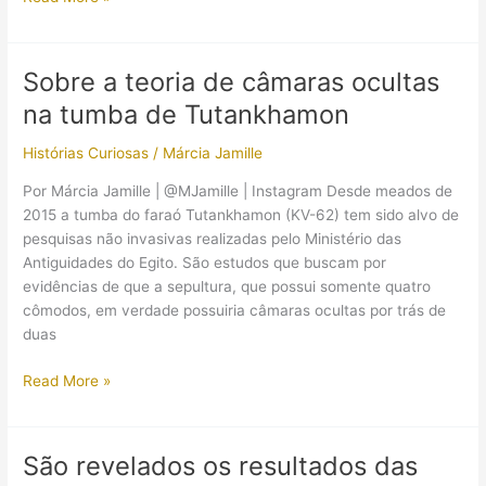
busca
por
câmaras
Sobre a teoria de câmaras ocultas
ocultas
na tumba de Tutankhamon
continua
Histórias Curiosas
/
Márcia Jamille
Por Márcia Jamille | @MJamille | Instagram Desde meados de
2015 a tumba do faraó Tutankhamon (KV-62) tem sido alvo de
pesquisas não invasivas realizadas pelo Ministério das
Antiguidades do Egito. São estudos que buscam por
evidências de que a sepultura, que possui somente quatro
cômodos, em verdade possuiria câmaras ocultas por trás de
duas
Sobre
Read More »
a
teoria
de
São revelados os resultados das
câmaras