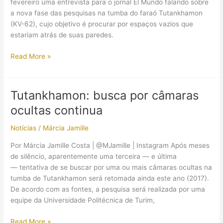
fevereiro uma entrevista para o jornal El Mundo falando sobre
a nova fase das pesquisas na tumba do faraó Tutankhamon
(KV-62), cujo objetivo é procurar por espaços vazios que
estariam atrás de suas paredes.
Tutankhamon,
Read More »
Zahi
Hawass
e
Tutankhamon: busca por câmaras
Nicholas
ocultas continua
Reeves:
quais
Notícias
/
Márcia Jamille
são
as
Por Márcia Jamille Costa | @MJamille | Instagram Após meses
últimas
de silêncio, aparentemente uma terceira — e última
novidades
— tentativa de se buscar por uma ou mais câmaras ocultas na
sobre
tumba de Tutankhamon será retomada ainda este ano (2017).
a
De acordo com as fontes, a pesquisa será realizada por uma
tumba
equipe da Universidade Politécnica de Turim,
do
faraó
Tutankhamon:
Read More »