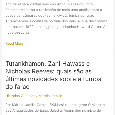
ano de espera o Ministério das Antiguidades do Egito
finalmente liberou a realização de mais uma analise para a
busca por câmaras ocultas na KV-62, tumba do faraó
Tutankhamon. Localizada no Vale dos Reis, a sua descoberta
ocorreu em 1922, pelo egiptólogo britânico Howard Carter. A
nova pesquisa
Busca
Read More »
por
novas
evidências
Tutankhamon, Zahi Hawass e
ocultas
Nicholas Reeves: quais são as
na
tumba
últimas novidades sobre a tumba
de
do faraó
Tutankhamon
tem
Histórias Curiosas
/
Márcia Jamille
início
Por Márcia Jamille Costa | @MJamille | Instagram O Ministro
das Antiguidades do Egito, Jaled al Anani, deu no início de