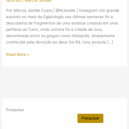
Notícias
/
Márcia Jamille
Por Márcia Jamille Costa | @MJamille | Instagram Um grande
assunto no meio da Egiptologia nas últimas semanas foi a
descoberta de fragmentos de uma estátua colossal em uma
periferia do Cairo, onde outrora foi a cidade de Iunu,
denominada entre os gregos como Heliópolis. Amplamente
conhecida pela devoção ao deus Sol Rá, Iunu possuía […]
Estátua
Read More »
colossal
de
faraó
não
pertence
a
Ramsés
II,
Pesquisar
mas
provavelmente
Pesquisar
a