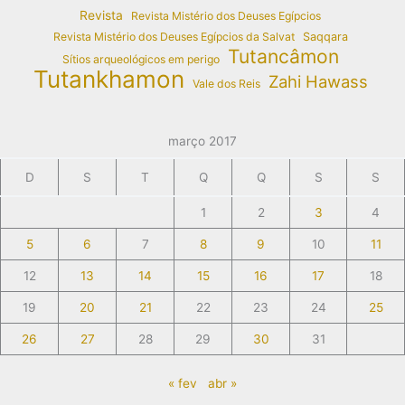
Revista
Revista Mistério dos Deuses Egípcios
Revista Mistério dos Deuses Egípcios da Salvat
Saqqara
Tutancâmon
Sítios arqueológicos em perigo
Tutankhamon
Zahi Hawass
Vale dos Reis
março 2017
D
S
T
Q
Q
S
S
1
2
3
4
5
6
7
8
9
10
11
12
13
14
15
16
17
18
19
20
21
22
23
24
25
26
27
28
29
30
31
« fev
abr »