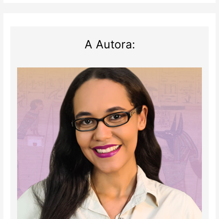
Psamético
I
A Autora: