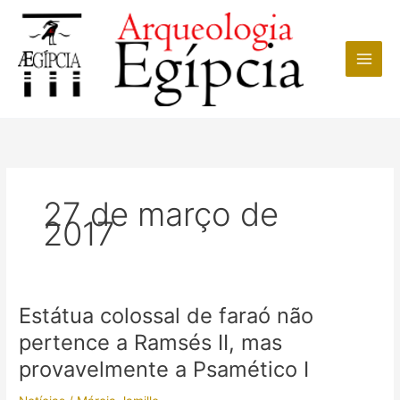
Ir
para
o
conteúdo
27 de março de
2017
Estátua colossal de faraó não
pertence a Ramsés II, mas
provavelmente a Psamético I