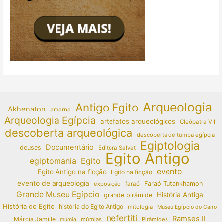
Arqueologia
Antigo Egito
Akhenaton
amarna
Arqueologia Egípcia
artefatos arqueológicos
Cleópatra VII
descoberta arqueológica
descoberta de tumba egípcia
Egiptologia
Documentário
deuses
Editora Salvat
Egito Antigo
egiptomania
Egito
evento
Egito Antigo na ficção
Egito na ficção
evento de arqueologia
Faraó Tutankhamon
exposição
faraó
Grande Museu Egípcio
História Antiga
grande pirâmide
História do Egito
história do Egito Antigo
mitologia
Museu Egípcio do Cairo
nefertiti
Ramses II
Márcia Jamille
múmias
Pirâmides
múmia