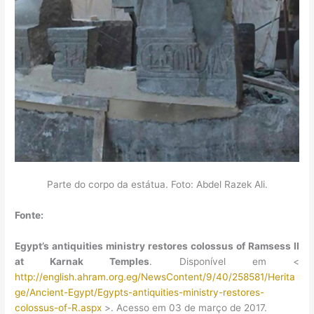
Parte do corpo da estátua. Foto: Abdel Razek Ali.
Fonte:
Egypt’s antiquities ministry restores colossus of Ramsess II
at Karnak Temples
. Disponível em <
http://english.ahram.org.eg/NewsContent/9/40/258581/Herita
ge/Ancient-Egypt/Egypts-antiquities-ministry-restores-
colossus-of-R.aspx
>. Acesso em 03 de março de 2017.