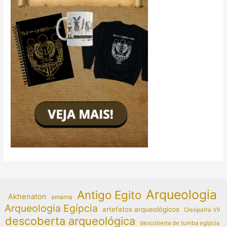
Arqueologia
Antigo Egito
Akhenaton
amarna
Arqueologia Egípcia
artefatos arqueológicos
Cleópatra VII
descoberta arqueológica
descoberta de tumba egípcia