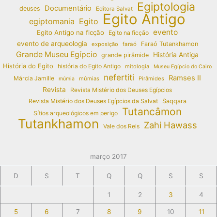
Egiptologia
Documentário
deuses
Editora Salvat
Egito Antigo
egiptomania
Egito
evento
Egito Antigo na ficção
Egito na ficção
evento de arqueologia
Faraó Tutankhamon
exposição
faraó
Grande Museu Egípcio
História Antiga
grande pirâmide
História do Egito
história do Egito Antigo
mitologia
Museu Egípcio do Cairo
nefertiti
Ramses II
Márcia Jamille
múmias
Pirâmides
múmia
Revista
Revista Mistério dos Deuses Egípcios
Revista Mistério dos Deuses Egípcios da Salvat
Saqqara
Tutancâmon
Sítios arqueológicos em perigo
Tutankhamon
Zahi Hawass
Vale dos Reis
março 2017
D
S
T
Q
Q
S
S
1
2
3
4
5
6
7
8
9
10
11