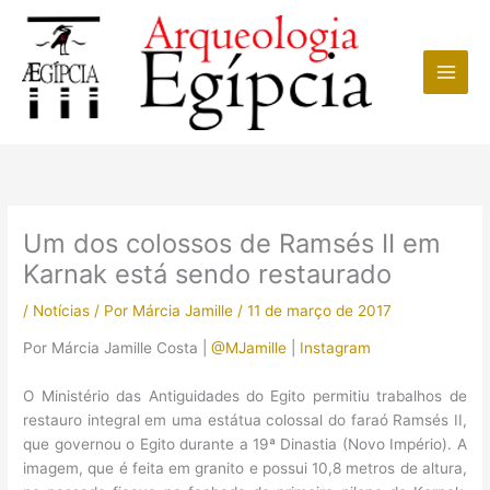
Ir
para
o
conteúdo
Um dos colossos de Ramsés II em
Karnak está sendo restaurado
/
Notícias
/ Por
Márcia Jamille
/
11 de março de 2017
Por Márcia Jamille Costa |
@MJamille
|
Instagram
O Ministério das Antiguidades do Egito permitiu trabalhos de
restauro integral em uma estátua colossal do faraó Ramsés II,
que governou o Egito durante a 19ª Dinastia (Novo Império). A
imagem, que é feita em granito e possui 10,8 metros de altura,