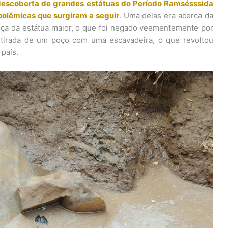
descoberta de grandes estátuas do Período Ramsésssida
 polêmicas que surgiram a seguir
. Uma delas era acerca da
eça da estátua maior, o que foi negado veementemente por
oi tirada de um poço com uma escavadeira, o que revoltou
 país.