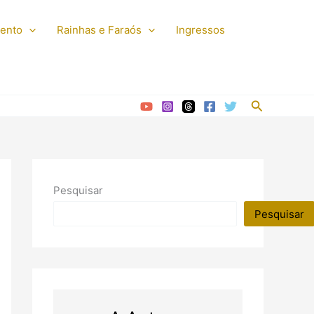
mento
Rainhas e Faraós
Ingressos
Pesquisar
Pesquisar
Pesquisar