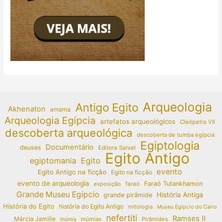
Arqueologia
Antigo Egito
Akhenaton
amarna
Arqueologia Egípcia
artefatos arqueológicos
Cleópatra VII
descoberta arqueológica
descoberta de tumba egípcia
Egiptologia
Documentário
deuses
Editora Salvat
Egito Antigo
egiptomania
Egito
evento
Egito Antigo na ficção
Egito na ficção
evento de arqueologia
Faraó Tutankhamon
exposição
faraó
Grande Museu Egípcio
História Antiga
grande pirâmide
História do Egito
história do Egito Antigo
mitologia
Museu Egípcio do Cairo
nefertiti
Ramses II
Márcia Jamille
múmias
Pirâmides
múmia