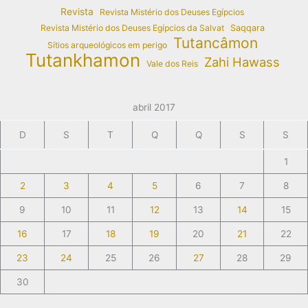
Revista
Revista Mistério dos Deuses Egípcios
Revista Mistério dos Deuses Egípcios da Salvat
Saqqara
Tutancâmon
Sítios arqueológicos em perigo
Tutankhamon
Zahi Hawass
Vale dos Reis
abril 2017
D
S
T
Q
Q
S
S
1
2
3
4
5
6
7
8
9
10
11
12
13
14
15
16
17
18
19
20
21
22
23
24
25
26
27
28
29
30