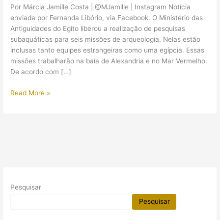
Por Márcia Jamille Costa | @MJamille | Instagram Notícia
enviada por Fernanda Libório, via Facebook. O Ministério das
Antiguidades do Egito liberou a realização de pesquisas
subaquáticas para seis missões de arqueologia. Nelas estão
inclusas tanto equipes estrangeiras como uma egípcia. Essas
missões trabalharão na baía de Alexandria e no Mar Vermelho.
De acordo com […]
6
Read More »
missões
de
Arqueologia
Subaquática
serão
realizadas
no
Egito
Pesquisar
este
ano
Pesquisar
(2017)