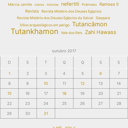
nefertiti
Ramses II
Márcia Jamille
múmias
Pirâmides
múmia
Revista
Revista Mistério dos Deuses Egípcios
Revista Mistério dos Deuses Egípcios da Salvat
Saqqara
Tutancâmon
Sítios arqueológicos em perigo
Tutankhamon
Zahi Hawass
Vale dos Reis
outubro 2017
D
S
T
Q
Q
S
S
1
2
3
4
5
6
7
8
9
10
11
12
13
14
15
16
17
18
19
20
21
22
23
24
25
26
27
28
29
30
31
« set
nov »