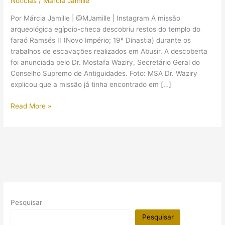
Notícias
/
Márcia Jamille
Por Márcia Jamille | @MJamille | Instagram A missão
arqueológica egípcio-checa descobriu restos do templo do
faraó Ramsés II (Novo Império; 19ª Dinastia) durante os
trabalhos de escavações realizados em Abusir. A descoberta
foi anunciada pelo Dr. Mostafa Waziry, Secretário Geral do
Conselho Supremo de Antiguidades. Foto: MSA Dr. Waziry
explicou que a missão já tinha encontrado em […]
Arqueólogos
Read More »
descobrem
localização
de
templo
de
Ramsés
II
em
Pesquisar
Abusir
Pesquisar