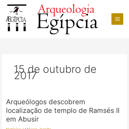
Ir
para
o
conteúdo
15 de outubro de
2017
Arqueólogos descobrem
localização de templo de Ramsés II
em Abusir