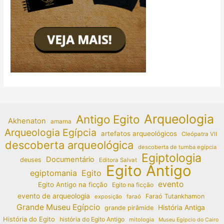
Arqueologia
Antigo Egito
Akhenaton
amarna
Arqueologia Egípcia
artefatos arqueológicos
Cleópatra VII
descoberta arqueológica
descoberta de tumba egípcia
Egiptologia
Documentário
deuses
Editora Salvat
Egito Antigo
egiptomania
Egito
evento
Egito Antigo na ficção
Egito na ficção
evento de arqueologia
Faraó Tutankhamon
exposição
faraó
Grande Museu Egípcio
História Antiga
grande pirâmide
História do Egito
história do Egito Antigo
mitologia
Museu Egípcio do Cairo