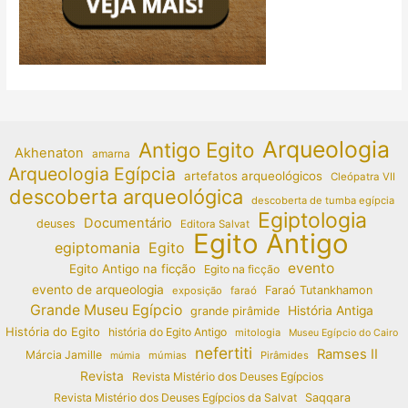
Arqueologia
Antigo Egito
Akhenaton
amarna
Arqueologia Egípcia
artefatos arqueológicos
Cleópatra VII
descoberta arqueológica
descoberta de tumba egípcia
Egiptologia
Documentário
deuses
Editora Salvat
Egito Antigo
egiptomania
Egito
evento
Egito Antigo na ficção
Egito na ficção
evento de arqueologia
Faraó Tutankhamon
exposição
faraó
Grande Museu Egípcio
História Antiga
grande pirâmide
História do Egito
história do Egito Antigo
mitologia
Museu Egípcio do Cairo
nefertiti
Ramses II
Márcia Jamille
múmias
Pirâmides
múmia
Revista
Revista Mistério dos Deuses Egípcios
Revista Mistério dos Deuses Egípcios da Salvat
Saqqara