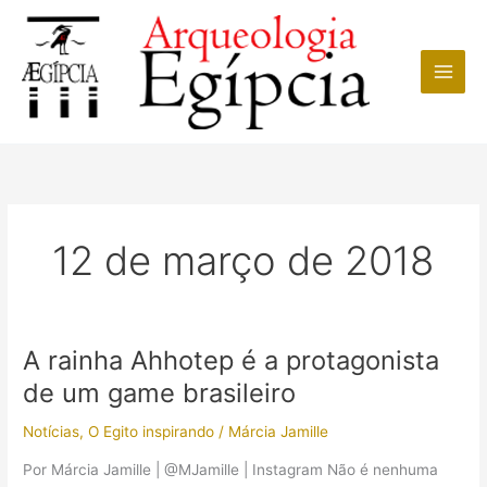
Ir
para
o
conteúdo
12 de março de 2018
A rainha Ahhotep é a protagonista
de um game brasileiro
Notícias
,
O Egito inspirando
/
Márcia Jamille
Por Márcia Jamille | @MJamille | Instagram Não é nenhuma