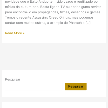
novidade que o Egito Antigo tem sido usado e reutilizado por
mídias da cultura pop. Basta ligar a TV ou abrir alguma revista
para encontrá-lo em propagandas, filmes, desenhos e games.
Temos o recente Assassin’s Creed Oringis, mas podemos
contar com muitos outros, a exemplo do Pharaoh e […]
A
Read More »
rainha
Ahhotep
é
a
protagonista
de
um
game
Pesquisar
brasileiro
Pesquisar