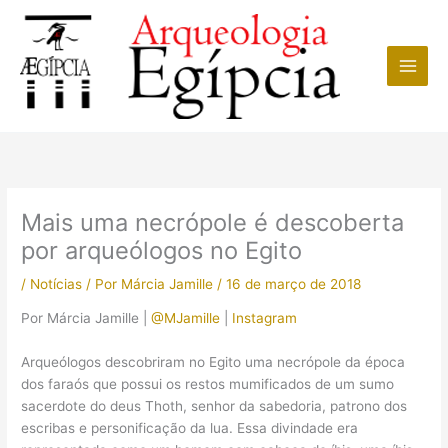
Ir
para
o
conteúdo
Mais uma necrópole é descoberta
por arqueólogos no Egito
/
Notícias
/ Por
Márcia Jamille
/
16 de março de 2018
Por Márcia Jamille |
@MJamille
|
Instagram
Arqueólogos descobriram no Egito uma necrópole da época
dos faraós que possui os restos mumificados de um sumo
sacerdote do deus Thoth, senhor da sabedoria, patrono dos
escribas e personificação da lua. Essa divindade era