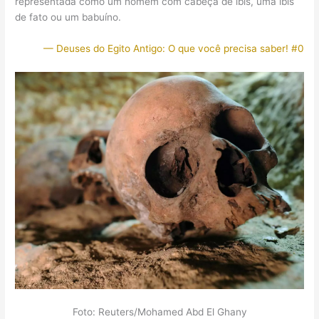
representada como um homem com cabeça de íbis, uma íbis
de fato ou um babuíno.
— Deuses do Egito Antigo: O que você precisa saber! #0
Foto: Reuters/Mohamed Abd El Ghany