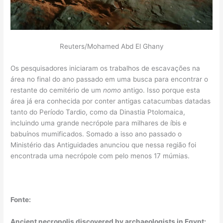
Reuters/Mohamed Abd El Ghany
Os pesquisadores iniciaram os trabalhos de escavações na
área no final do ano passado em uma busca para encontrar o
restante do cemitério de um
nomo
antigo. Isso porque esta
área já era conhecida por conter antigas catacumbas datadas
tanto do Período Tardio, como da Dinastia Ptolomaica,
incluindo uma grande necrópole para milhares de íbis e
babuínos mumificados. Somado a isso ano passado o
Ministério das Antiguidades anunciou que nessa região foi
encontrada uma necrópole com pelo menos 17 múmias.
Fonte:
Ancient necropolis discovered by archaeologists in Egypt: