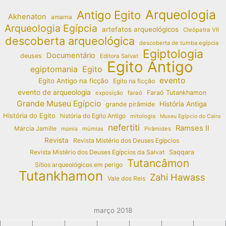
Arqueologia
Antigo Egito
Akhenaton
amarna
Arqueologia Egípcia
artefatos arqueológicos
Cleópatra VII
descoberta arqueológica
descoberta de tumba egípcia
Egiptologia
Documentário
deuses
Editora Salvat
Egito Antigo
egiptomania
Egito
evento
Egito Antigo na ficção
Egito na ficção
evento de arqueologia
Faraó Tutankhamon
exposição
faraó
Grande Museu Egípcio
História Antiga
grande pirâmide
História do Egito
história do Egito Antigo
mitologia
Museu Egípcio do Cairo
nefertiti
Ramses II
Márcia Jamille
múmias
Pirâmides
múmia
Revista
Revista Mistério dos Deuses Egípcios
Revista Mistério dos Deuses Egípcios da Salvat
Saqqara
Tutancâmon
Sítios arqueológicos em perigo
Tutankhamon
Zahi Hawass
Vale dos Reis
março 2018