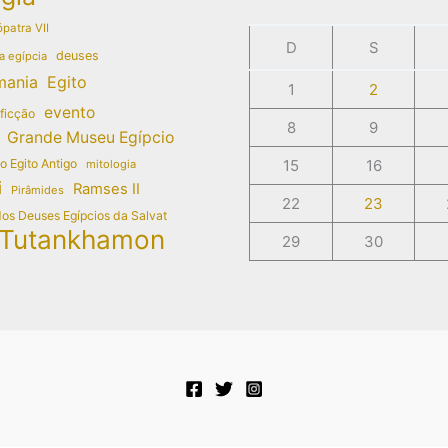
patra VII
D
S
deuses
a egípcia
mania
Egito
1
2
evento
 ficção
8
9
Grande Museu Egípcio
do Egito Antigo
15
16
mitologia
i
Ramses II
Pirâmides
22
23
dos Deuses Egípcios da Salvat
Tutankhamon
29
30