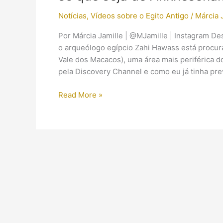
Notícias
,
Vídeos sobre o Egito Antigo
/
Márcia 
Por Márcia Jamille | @MJamille | Instagram De
o arqueólogo egípcio Zahi Hawass está procu
Vale dos Macacos), uma área mais periférica d
pela Discovery Channel e como eu já tinha prev
Zahi
Read More »
Hawass
e
a
busca
por
uma
nova
tumba
(a
qual