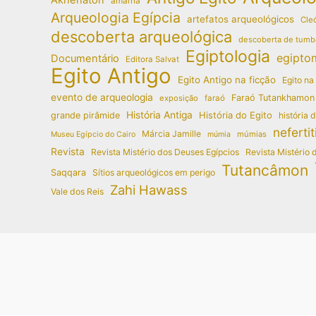
amarna
Arqueologia Egípcia
artefatos arqueológicos
Cleó
descoberta arqueológica
descoberta de tumb
Egiptologia
egipto
Documentário
Editora Salvat
Egito Antigo
Egito Antigo na ficção
Egito na
evento de arqueologia
Faraó Tutankhamon
exposição
faraó
História Antiga
História do Egito
grande pirâmide
história 
nefertit
Márcia Jamille
múmias
Museu Egípcio do Cairo
múmia
Revista
Revista Mistério dos Deuses Egípcios
Revista Mistério 
Tutancâmon
Saqqara
Sítios arqueológicos em perigo
Zahi Hawass
Vale dos Reis