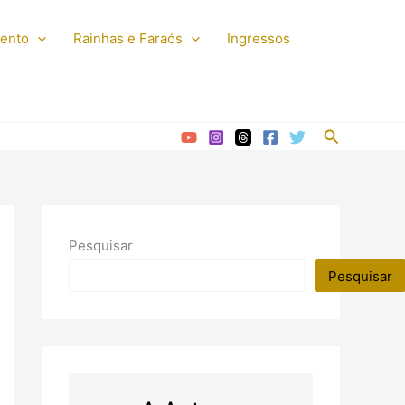
mento
Rainhas e Faraós
Ingressos
Pesquisar
Pesquisar
Pesquisar