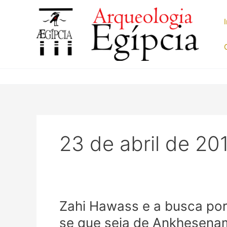
Ir
para
o
conteúdo
23 de abril de 20
Zahi Hawass e a busca por
se que seja de Ankhesena