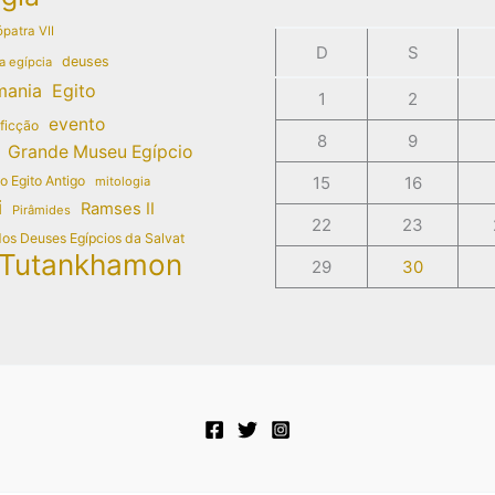
patra VII
D
S
deuses
a egípcia
mania
Egito
1
2
evento
 ficção
8
9
Grande Museu Egípcio
do Egito Antigo
15
16
mitologia
i
Ramses II
Pirâmides
22
23
dos Deuses Egípcios da Salvat
Tutankhamon
29
30