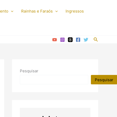
mento
Rainhas e Faraós
Ingressos
Pesquisar
Pesquisar
Pesquisar