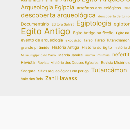
amarna
Arqueologia Egípcia
artefatos arqueológicos
Cleó
descoberta arqueológica
descoberta de tumb
Egiptologia
egipto
Documentário
Editora Salvat
Egito Antigo
Egito Antigo na ficção
Egito na
evento de arqueologia
Faraó Tutankhamon
exposição
faraó
História Antiga
História do Egito
grande pirâmide
história 
nefertit
Márcia Jamille
múmias
Museu Egípcio do Cairo
múmia
Revista
Revista Mistério dos Deuses Egípcios
Revista Mistério 
Tutancâmon
Saqqara
Sítios arqueológicos em perigo
Zahi Hawass
Vale dos Reis