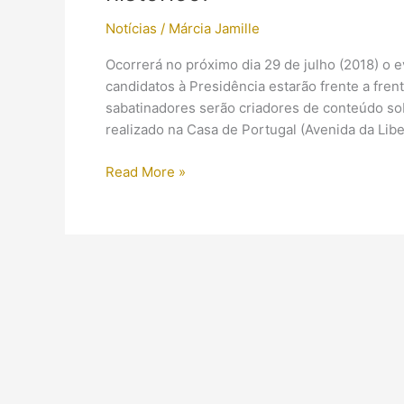
Notícias
/
Márcia Jamille
Ocorrerá no próximo dia 29 de julho (2018) o 
candidatos à Presidência estarão frente a fre
sabatinadores serão criadores de conteúdo sob
realizado na Casa de Portugal (Avenida da Lib
A
Read More »
ciência
e
a
presidência
do
Brasil:
participe
deste
evento
histórico!