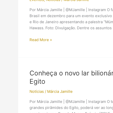
Por Márcia Jamille | @MJamille | Instagram O 
Brasil em dezembro para um evento exclusivo 
e Rio de Janeiro apresentando a palestra “Múm
Hawass. Foto: Divulgação. Dentre os assuntos 
Zahi
Read More »
Hawass
estará
aqui
no
Brasil
Conheça o novo lar bilioná
para
Egito
realizar
palestras
Notícias
/
Márcia Jamille
Por Márcia Jamille | @MJamille | Instagram O tur
grandes pirâmides do Egito, poderá ver ao lon