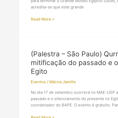
para terminar o Grande Museu Egípcio (GEM), 
acredita-se que este grande
Conheça
Read More »
o
novo
lar
bilionário
dos
(Palestra – São Paulo) Qurn
tesouros
mitificação do passado e 
arqueológicos
do
Egito
Egito
Eventos
/
Márcia Jamille
No dia 17 de setembro ocorrerá no MAE-USP a p
passado e o silenciamento do presente no Egito”
coordenador do BAPE. O evento é gratuito. Pa
(Palestra
Read More »