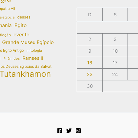
patra VII
D
S
deuses
a egípcia
mania
Egito
evento
 ficção
2
3
Grande Museu Egípcio
do Egito Antigo
9
10
mitologia
i
Ramses II
Pirâmides
16
17
dos Deuses Egípcios da Salvat
Tutankhamon
23
24
30