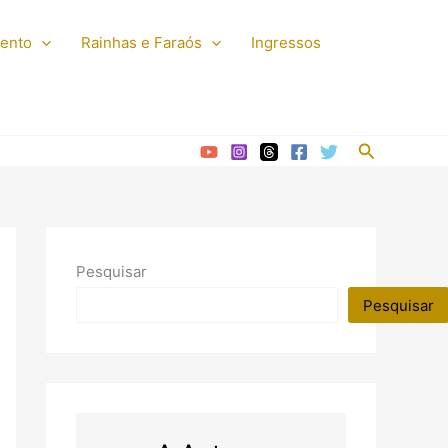
mento
Rainhas e Faraós
Ingressos
Pesquisar
Pesquisar
Pesquisar