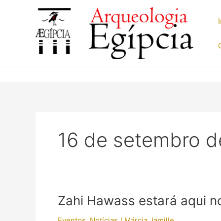
Ir
para
o
conteúdo
16 de setembro d
Zahi Hawass estará aqui no 
Eventos
,
Notícias
/
Márcia Jamille