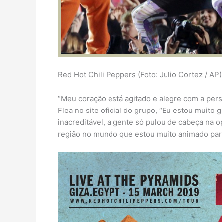
Red Hot Chili Peppers (Foto: Julio Cortez / AP)
“Meu coração está agitado e alegre com a persp
Flea no site oficial do grupo, “Eu estou muito 
inacreditável, a gente só pulou de cabeça na o
região no mundo que estou muito animado para 