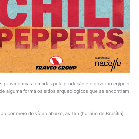
as providencias tomadas pela produção e o governo egípcio
de alguma forma os sítios arqueológicos que se encontram
ido por meio do vídeo abaixo, às 15h (horário de Brasília):