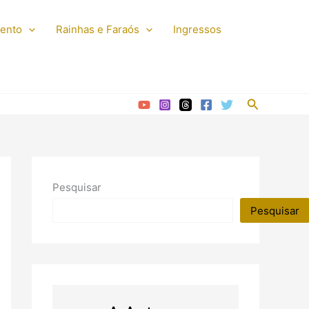
mento
Rainhas e Faraós
Ingressos
Pesquisar
Pesquisar
Pesquisar