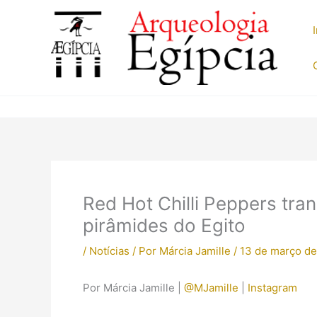
Ir
para
o
conteúdo
Red Hot Chilli Peppers tra
pirâmides do Egito
/
Notícias
/ Por
Márcia Jamille
/
13 de março de
Por Márcia Jamille |
@MJamille
|
Instagram