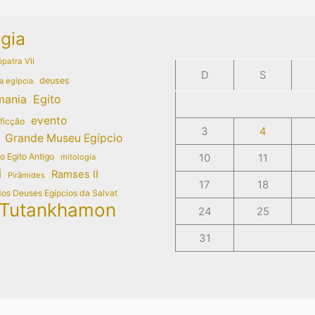
gia
patra VII
D
S
deuses
a egípcia
mania
Egito
evento
 ficção
3
4
Grande Museu Egípcio
do Egito Antigo
10
11
mitologia
i
Ramses II
Pirâmides
17
18
dos Deuses Egípcios da Salvat
Tutankhamon
24
25
31