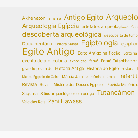
Arqueolo
Antigo Egito
Akhenaton
amarna
Arqueologia Egípcia
artefatos arqueológicos
Cleó
descoberta arqueológica
descoberta de tumb
Egiptologia
egipto
Documentário
Editora Salvat
Egito Antigo
Egito Antigo na ficção
Egito na
evento de arqueologia
Faraó Tutankhamon
exposição
faraó
História Antiga
História do Egito
grande pirâmide
história 
nefertit
Márcia Jamille
múmias
Museu Egípcio do Cairo
múmia
Revista
Revista Mistério dos Deuses Egípcios
Revista Mistério 
Tutancâmon
Saqqara
Sítios arqueológicos em perigo
Zahi Hawass
Vale dos Reis