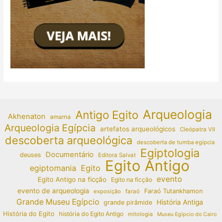
Arqueologia
Antigo Egito
Akhenaton
amarna
Arqueologia Egípcia
artefatos arqueológicos
Cleópatra VII
descoberta arqueológica
descoberta de tumba egípcia
Egiptologia
Documentário
deuses
Editora Salvat
Egito Antigo
egiptomania
Egito
evento
Egito Antigo na ficção
Egito na ficção
evento de arqueologia
Faraó Tutankhamon
exposição
faraó
Grande Museu Egípcio
História Antiga
grande pirâmide
História do Egito
história do Egito Antigo
mitologia
Museu Egípcio do Cairo