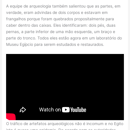
A equipe de arqueologia também salientou que as partes, em
verdade, eram advindas de dois corpos e estavam em
frangalhos porque foram quebrados propositalmente para
caber dentro das caixas. Eles identificaram: dois pés, duas
pernas, a parte inferior de uma mão esquerda, um braço e
parte do tronco. Todos eles estão agora em um laboratório do
Museu Egípcio para serem estudados e restaurados.
O tráfico de artefatos arqueológicos não é incomum e no Egito
isto é quase uma epidemia. De acordo com as autoridades,