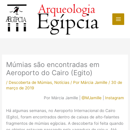
Ir
para
o
conteúdo
Múmias são encontradas em
Aeroporto do Cairo (Egito)
/
Descoberta de Múmias
,
Notícias
/ Por
Márcia Jamille
/
30 de
março de 2019
Por Márcia Jamille |
@MJamille
|
Instagram
Há algumas semanas, no Aeroporto Internacional do Cairo
(Egito), foram encontrados dentro de caixas de alto-falantes
fragmentos de múmias egípcias. A descoberta foi feita quando
os objetos estavam passando pela varredura de raio-x. Até