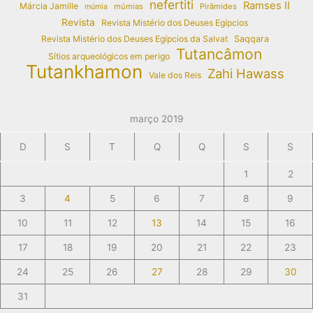
nefertiti
Ramses II
Márcia Jamille
múmias
Pirâmides
múmia
Revista
Revista Mistério dos Deuses Egípcios
Revista Mistério dos Deuses Egípcios da Salvat
Saqqara
Tutancâmon
Sítios arqueológicos em perigo
Tutankhamon
Zahi Hawass
Vale dos Reis
março 2019
D
S
T
Q
Q
S
S
1
2
3
4
5
6
7
8
9
10
11
12
13
14
15
16
17
18
19
20
21
22
23
24
25
26
27
28
29
30
31