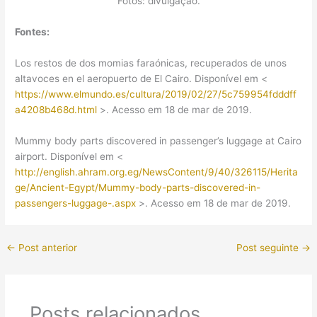
Fotos: divulgação.
Fontes:
Los restos de dos momias faraónicas, recuperados de unos
altavoces en el aeropuerto de El Cairo. Disponível em <
https://www.elmundo.es/cultura/2019/02/27/5c759954fdddff
a4208b468d.html
>. Acesso em 18 de mar de 2019.
Mummy body parts discovered in passenger’s luggage at Cairo
airport. Disponível em <
http://english.ahram.org.eg/NewsContent/9/40/326115/Herita
ge/Ancient-Egypt/Mummy-body-parts-discovered-in-
passengers-luggage-.aspx
>. Acesso em 18 de mar de 2019.
←
Post anterior
Post seguinte
→
Posts relacionados