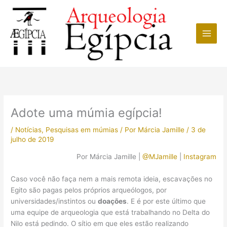
Ir
para
o
conteúdo
Adote uma múmia egípcia!
/
Notícias
,
Pesquisas em múmias
/ Por
Márcia Jamille
/
3 de
julho de 2019
Por Márcia Jamille |
@MJamille
|
Instagram
Caso você não faça nem a mais remota ideia, escavações no
Egito são pagas pelos próprios arqueólogos, por
universidades/instintos ou
doações
. E é por este último que
uma equipe de arqueologia que está trabalhando no Delta do
Nilo está pedindo. O sítio em que eles estão realizando