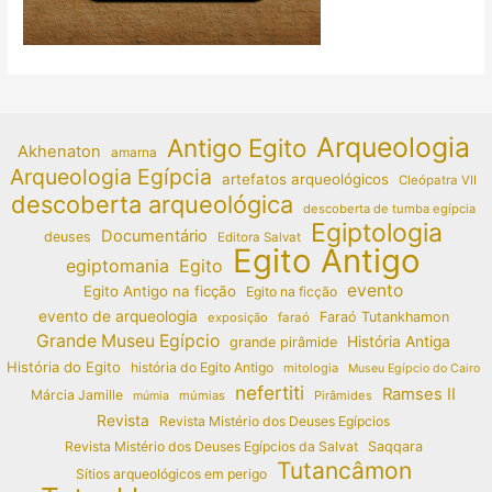
Arqueologia
Antigo Egito
Akhenaton
amarna
Arqueologia Egípcia
artefatos arqueológicos
Cleópatra VII
descoberta arqueológica
descoberta de tumba egípcia
Egiptologia
Documentário
deuses
Editora Salvat
Egito Antigo
egiptomania
Egito
evento
Egito Antigo na ficção
Egito na ficção
evento de arqueologia
Faraó Tutankhamon
exposição
faraó
Grande Museu Egípcio
História Antiga
grande pirâmide
História do Egito
história do Egito Antigo
mitologia
Museu Egípcio do Cairo
nefertiti
Ramses II
Márcia Jamille
múmias
Pirâmides
múmia
Revista
Revista Mistério dos Deuses Egípcios
Revista Mistério dos Deuses Egípcios da Salvat
Saqqara
Tutancâmon
Sítios arqueológicos em perigo