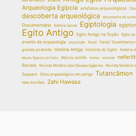
amarna
Arqueologia Egípcia
artefatos arqueológicos
Cleó
descoberta arqueológica
descoberta de tumb
Egiptologia
egipto
Documentário
Editora Salvat
Egito Antigo
Egito Antigo na ficção
Egito na
evento de arqueologia
Faraó Tutankhamon
exposição
faraó
História Antiga
História do Egito
grande pirâmide
história 
nefertit
Márcia Jamille
múmias
Museu Egípcio do Cairo
múmia
Revista
Revista Mistério dos Deuses Egípcios
Revista Mistério 
Tutancâmon
Saqqara
Sítios arqueológicos em perigo
Zahi Hawass
Vale dos Reis