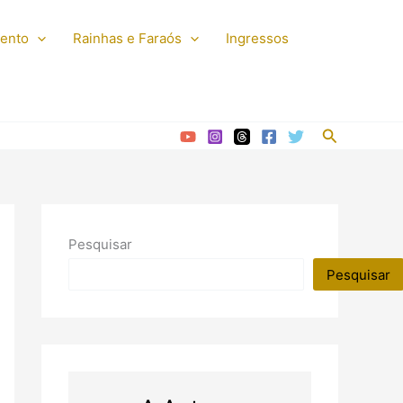
mento
Rainhas e Faraós
Ingressos
Pesquisar
Pesquisar
Pesquisar