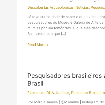
Descobertas Arqueológicas
,
Notícias
,
Pesquis
Já teve curiosidade de saber o que existe den
pesquisadores do Museu e Galeria de Arte d
múmias por um tomógrafo. O que eles descobri
Basicamente, o que […]
Arqueólogos
Read More »
descobriram
última
refeição
mortal
de
Pesquisadores brasileiros 
crocodilo
Brasil
do
Egito
Exames de DNA
,
Notícias
,
Pesquisas Brasileira
Antigo
Por Márcia Jamille | @MJamille | Instagram No