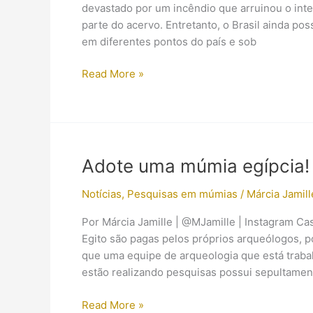
devastado por um incêndio que arruinou o inte
parte do acervo. Entretanto, o Brasil ainda po
em diferentes pontos do país e sob
Pesquisadores
Read More »
brasileiros
analisam
múmia
egípcia
no
Adote uma múmia egípcia!
sul
do
Notícias
,
Pesquisas em múmias
/
Márcia Jamill
Brasil
Por Márcia Jamille | @MJamille | Instagram Ca
Egito são pagas pelos próprios arqueólogos, po
que uma equipe de arqueologia que está trabal
estão realizando pesquisas possui sepultamen
Adote
Read More »