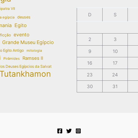
patra VII
D
S
deuses
a egípcia
mania
Egito
evento
 ficção
2
3
Grande Museu Egípcio
do Egito Antigo
mitologia
9
10
i
Ramses II
Pirâmides
16
17
dos Deuses Egípcios da Salvat
Tutankhamon
23
24
30
31