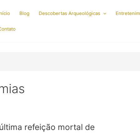
Início
Blog
Descobertas Arqueológicas
Entreteni
Contato
mias
ltima refeição mortal de