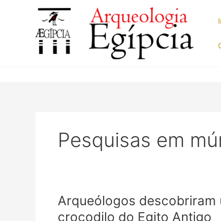
Ir
para
o
conteúdo
Pesquisas em mú
Arqueólogos descobriram ú
crocodilo do Egito Antigo