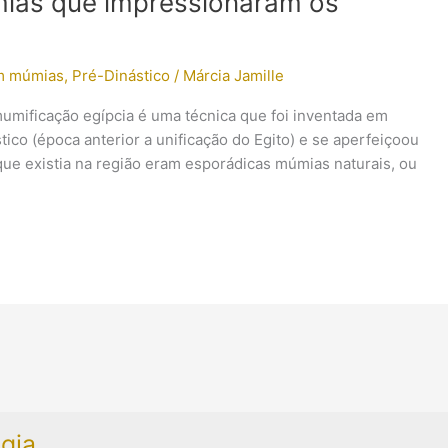
ias que impressionaram os
m múmias
,
Pré-Dinástico
/
Márcia Jamille
mumificação egípcia é uma técnica que foi inventada em
ico (época anterior a unificação do Egito) e se aperfeiçoou
que existia na região eram esporádicas múmias naturais, ou
gia