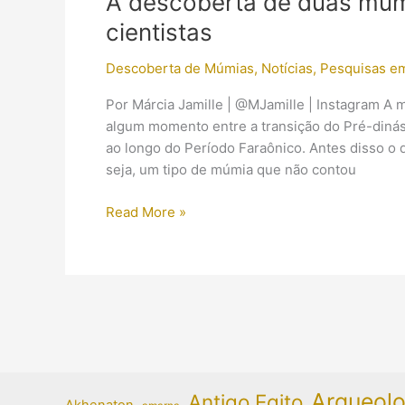
A descoberta de duas múm
do
cientistas
Egito
terão
Descoberta de Múmias
,
Notícias
,
Pesquisas e
novo
lar
Por Márcia Jamille | @MJamille | Instagram A 
algum momento entre a transição do Pré-dinást
ao longo do Período Faraônico. Antes disso o 
seja, um tipo de múmia que não contou
A
Read More »
descoberta
de
duas
múmias
que
impressionaram
os
cientistas
Arqueolo
Antigo Egito
Akhenaton