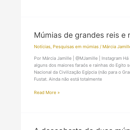
uma
múmia
egípcia!
Múmias de grandes reis e r
Notícias
,
Pesquisas em múmias
/
Márcia Jamill
Por Márcia Jamille | @MJamille | Instagram Há 
alguns dos maiores faraós e rainhas do Egito
Nacional da Civilização Egípcia (não para o G
Fustat. Ainda não está totalmente
Múmias
Read More »
de
grandes
reis
e
rainhas