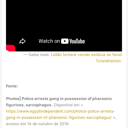
— Saiba mais:
Leilão tentará vender estátua do faraó
Tutankhamon
Fonte:
Photos| Police arrests gang in possession of pharaonic
figurines, sarcophagus.
Disponível em <
https://www.egyptindependent.com/photos-police-arrests-
gang-in-possession-of-pharaonic-figurines-sarcophagus/
>,
acesso em 14 de outubro de 2019.