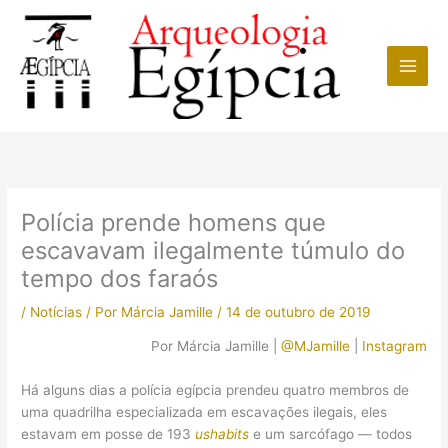
Ir
para
o
conteúdo
Polícia prende homens que
escavavam ilegalmente túmulo do
tempo dos faraós
/
Notícias
/ Por
Márcia Jamille
/
14 de outubro de 2019
Por Márcia Jamille |
@MJamille
|
Instagram
Há alguns dias a polícia egípcia prendeu quatro membros de
uma quadrilha especializada em escavações ilegais, eles
estavam em posse de 193
ushabits
e um sarcófago — todos