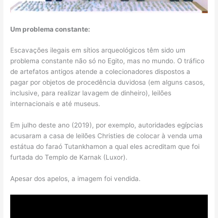
Um problema constante:
Escavações ilegais em sítios arqueológicos têm sido um
problema constante não só no Egito, mas no mundo. O tráfico
de artefatos antigos atende a colecionadores dispostos a
pagar por objetos de procedência duvidosa (em alguns casos,
inclusive, para realizar lavagem de dinheiro), leilões
internacionais e até museus.
Em julho deste ano (2019), por exemplo, autoridades egípcias
acusaram a casa de leilões Christies de colocar à venda uma
estátua do faraó Tutankhamon a qual eles acreditam que foi
furtada do Templo de Karnak (Luxor).
Apesar dos apelos, a imagem foi vendida.