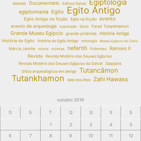
Egiptologia
Documentário
deuses
Editora Salvat
Egito Antigo
egiptomania
Egito
evento
Egito Antigo na ficção
Egito na ficção
evento de arqueologia
Faraó Tutankhamon
exposição
faraó
Grande Museu Egípcio
História Antiga
grande pirâmide
História do Egito
história do Egito Antigo
mitologia
Museu Egípcio do Cairo
nefertiti
Ramses II
Márcia Jamille
múmias
Pirâmides
múmia
Revista
Revista Mistério dos Deuses Egípcios
Revista Mistério dos Deuses Egípcios da Salvat
Saqqara
Tutancâmon
Sítios arqueológicos em perigo
Tutankhamon
Zahi Hawass
Vale dos Reis
outubro 2019
D
S
T
Q
Q
S
S
1
2
3
4
5
6
7
8
9
10
11
12