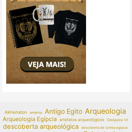
Arqueologia
Antigo Egito
Akhenaton
amarna
Arqueologia Egípcia
artefatos arqueológicos
Cleópatra VII
descoberta arqueológica
descoberta de tumba egípcia