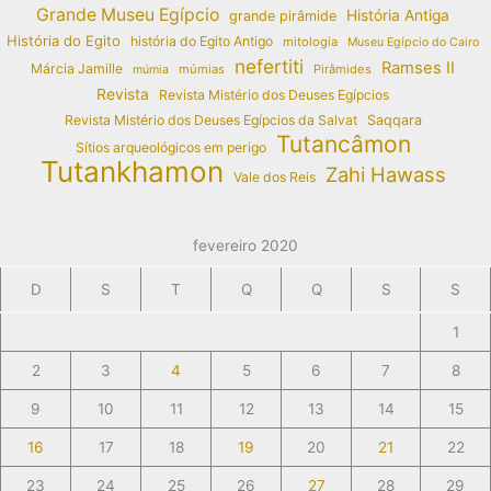
Grande Museu Egípcio
História Antiga
grande pirâmide
História do Egito
história do Egito Antigo
mitologia
Museu Egípcio do Cairo
nefertiti
Ramses II
Márcia Jamille
múmias
Pirâmides
múmia
Revista
Revista Mistério dos Deuses Egípcios
Revista Mistério dos Deuses Egípcios da Salvat
Saqqara
Tutancâmon
Sítios arqueológicos em perigo
Tutankhamon
Zahi Hawass
Vale dos Reis
fevereiro 2020
D
S
T
Q
Q
S
S
1
2
3
4
5
6
7
8
9
10
11
12
13
14
15
16
17
18
19
20
21
22
23
24
25
26
27
28
29