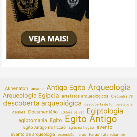
Arqueologia
Antigo Egito
Akhenaton
amarna
Arqueologia Egípcia
artefatos arqueológicos
Cleópatra VII
descoberta arqueológica
descoberta de tumba egípcia
Egiptologia
Documentário
deuses
Editora Salvat
Egito Antigo
egiptomania
Egito
evento
Egito Antigo na ficção
Egito na ficção
evento de arqueologia
Faraó Tutankhamon
exposição
faraó