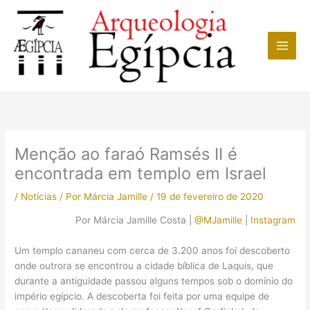
Ir
para
o
conteúdo
Menção ao faraó Ramsés II é
encontrada em templo em Israel
/
Notícias
/ Por
Márcia Jamille
/
19 de fevereiro de 2020
Por Márcia Jamille Costa |
@MJamille
|
Instagram
Um templo cananeu com cerca de 3.200 anos foi descoberto
onde outrora se encontrou a cidade bíblica de Laquis, que
durante a antiguidade passou alguns tempos sob o domínio do
império egípcio. A descoberta foi feita por uma equipe de