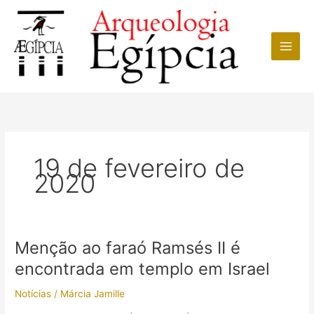
Ir
para
o
conteúdo
19 de fevereiro de
2020
Menção ao faraó Ramsés II é
encontrada em templo em Israel
Notícias
/
Márcia Jamille