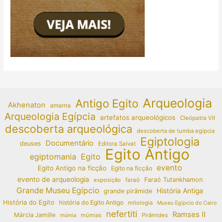
Arqueologia
Antigo Egito
Akhenaton
amarna
Arqueologia Egípcia
artefatos arqueológicos
Cleópatra VII
descoberta arqueológica
descoberta de tumba egípcia
Egiptologia
Documentário
deuses
Editora Salvat
Egito Antigo
egiptomania
Egito
evento
Egito Antigo na ficção
Egito na ficção
evento de arqueologia
Faraó Tutankhamon
exposição
faraó
Grande Museu Egípcio
História Antiga
grande pirâmide
História do Egito
história do Egito Antigo
mitologia
Museu Egípcio do Cairo
nefertiti
Ramses II
Márcia Jamille
múmias
Pirâmides
múmia