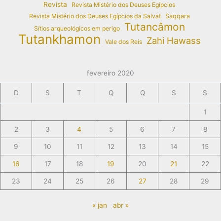
Revista
Revista Mistério dos Deuses Egípcios
Revista Mistério dos Deuses Egípcios da Salvat
Saqqara
Tutancâmon
Sítios arqueológicos em perigo
Tutankhamon
Zahi Hawass
Vale dos Reis
fevereiro 2020
D
S
T
Q
Q
S
S
1
2
3
4
5
6
7
8
9
10
11
12
13
14
15
16
17
18
19
20
21
22
23
24
25
26
27
28
29
« jan
abr »