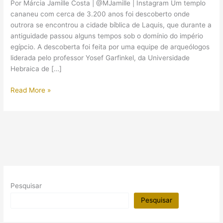
Por Márcia Jamille Costa | @MJamille | Instagram Um templo
cananeu com cerca de 3.200 anos foi descoberto onde
outrora se encontrou a cidade bíblica de Laquis, que durante a
antiguidade passou alguns tempos sob o domínio do império
egípcio. A descoberta foi feita por uma equipe de arqueólogos
liderada pelo professor Yosef Garfinkel, da Universidade
Hebraica de […]
Menção
Read More »
ao
faraó
Ramsés
II
é
encontrada
em
templo
Pesquisar
em
Israel
Pesquisar