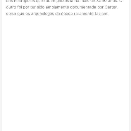
das necrópoles que foram postos lá há mais de 3000 anos. O
outro foi por ter sido amplamente documentada por Carter,
coisa que os arqueólogos da época raramente faziam.