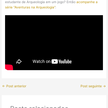
estudante de Arqueologia em um jogo? Então
acompanhe a
série “Aventuras na Arqueologia”
:
←
Post anterior
Post seguinte
→