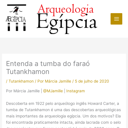
Ir
para
o
conteúdo
Entenda a tumba do faraó
Tutankhamon
/
Tutankhamon
/ Por
Márcia Jamille
/
5 de julho de 2020
Por Márcia Jamille |
@MJamille
|
Instagram
Descoberta em 1922 pelo arqueólogo inglês Howard Carter, a
tumba de Tutankhamon é uma das descobertas arqueológicas
mais importantes da arqueologia egípcia. Um dos motivos? Ela
foi encontrada praticamente intacta, ainda lacrada com o selo