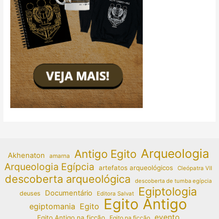
Arqueologia
Antigo Egito
Akhenaton
amarna
Arqueologia Egípcia
artefatos arqueológicos
Cleópatra VII
descoberta arqueológica
descoberta de tumba egípcia
Egiptologia
Documentário
deuses
Editora Salvat
Egito Antigo
egiptomania
Egito
evento
Egito Antigo na ficção
Egito na ficção