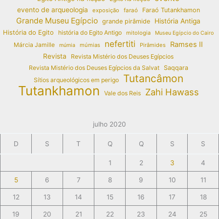
evento de arqueologia
Faraó Tutankhamon
exposição
faraó
Grande Museu Egípcio
História Antiga
grande pirâmide
História do Egito
história do Egito Antigo
mitologia
Museu Egípcio do Cairo
nefertiti
Ramses II
Márcia Jamille
múmias
Pirâmides
múmia
Revista
Revista Mistério dos Deuses Egípcios
Revista Mistério dos Deuses Egípcios da Salvat
Saqqara
Tutancâmon
Sítios arqueológicos em perigo
Tutankhamon
Zahi Hawass
Vale dos Reis
julho 2020
D
S
T
Q
Q
S
S
1
2
3
4
5
6
7
8
9
10
11
12
13
14
15
16
17
18
19
20
21
22
23
24
25