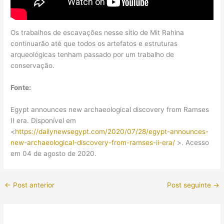
Os trabalhos de escavações nesse sítio de Mit Rahina
continuarão até que todos os artefatos e estruturas
arqueológicas tenham passado por um trabalho de
conservação.
Fonte:
Egypt announces new archaeological discovery from Ramses
II era. Disponível em
<
https://dailynewsegypt.com/2020/07/28/egypt-announces-
new-archaeological-discovery-from-ramses-ii-era/
>. Acesso
em 04 de agosto de 2020.
←
Post anterior
Post seguinte
→