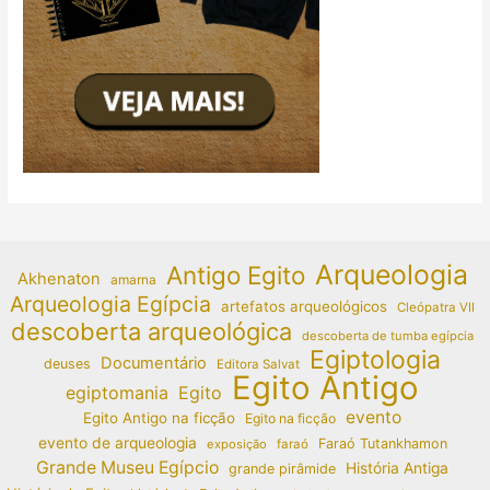
Arqueologia
Antigo Egito
Akhenaton
amarna
Arqueologia Egípcia
artefatos arqueológicos
Cleópatra VII
descoberta arqueológica
descoberta de tumba egípcia
Egiptologia
Documentário
deuses
Editora Salvat
Egito Antigo
egiptomania
Egito
evento
Egito Antigo na ficção
Egito na ficção
evento de arqueologia
Faraó Tutankhamon
exposição
faraó
Grande Museu Egípcio
História Antiga
grande pirâmide