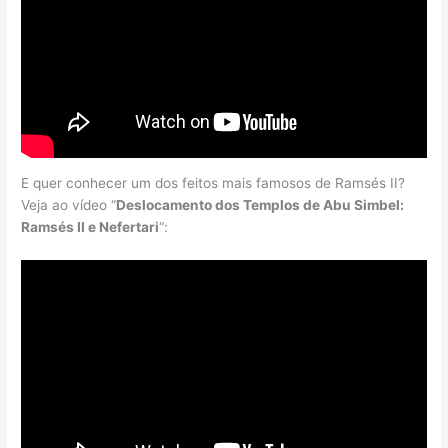
E quer conhecer um dos feitos mais famosos de Ramsés II?
Veja ao vídeo “
Deslocamento dos Templos de Abu Simbel:
Ramsés II e Nefertari
“: