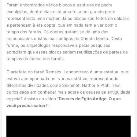
Foram encontrados vários blocos e estátuas de pedra
esculpidas, dentre elas está uma feita em granito preto
representando uma mulher. Já os blocos são feitos de calcário
e pertencem à era copta, que em nada tem a ver com o
tempo dos faraós. Os coptas tratam-se de uma das
comunidades cristãs mais antigas do Oriente Médio. Desta
forma, os arqueólogos responsáveis pelas pesquisas
acreditam que esses blocos seriam reutilizações de partes de
templos da época dos faraós.
O artefato do faraó Ramsés II encontrado é uma estátua, que
estava acompanhada por várias estátuas representando
diferentes divindades como Sekhmet, Hathor e Ptah. Tem
curiosidade em conhecer mais sobre os deuses da antiguidade
egípcia? Assista ao vídeo “
Deuses do Egito Antigo: O que
você precisa saber!
“: