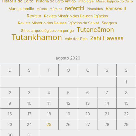
História do Egito
história do Egito Antigo
mitologia
Museu Egípcio do Cairo
nefertiti
Ramses II
Márcia Jamille
múmias
Pirâmides
múmia
Revista
Revista Mistério dos Deuses Egípcios
Revista Mistério dos Deuses Egípcios da Salvat
Saqqara
Tutancâmon
Sítios arqueológicos em perigo
Tutankhamon
Zahi Hawass
Vale dos Reis
agosto 2020
D
S
T
Q
Q
S
S
1
2
3
4
5
6
7
8
9
10
11
12
13
14
15
16
17
18
19
20
21
22
23
24
25
26
27
28
29
30
31