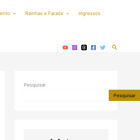
mento
Rainhas e Faraós
Ingressos
Pesquisar
Pesquisar
Pesquisar