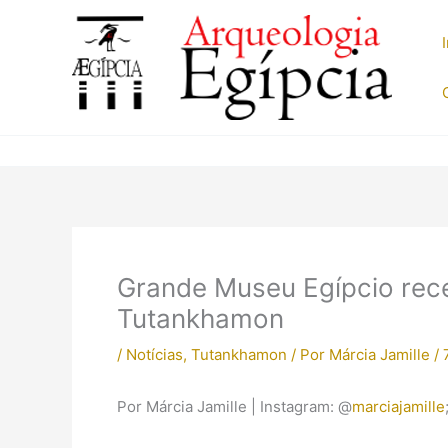
Ir
para
o
conteúdo
Grande Museu Egípcio rece
Tutankhamon
/
Notícias
,
Tutankhamon
/ Por
Márcia Jamille
/
Por Márcia Jamille | Instagram: @
marciajamille