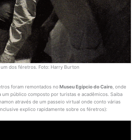
um dos féretros. Foto: Harry Burton
retros foram remontados no
Museu Egípcio do Cairo
, onde
 um público composto por turistas e acadêmicos. Saiba
hamon através de um passeio virtual onde conto várias
nclusive explico rapidamente sobre os féretros):