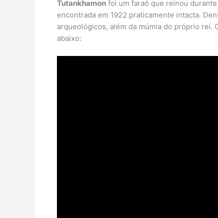
Tutankhamon
foi um faraó que reinou durante 
encontrada em 1922 praticamente intacta. Den
arqueológicos, além da múmia do próprio rei.
abaixo: