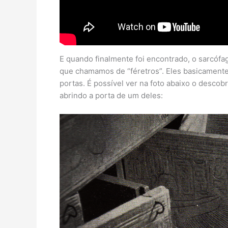
E quando finalmente foi encontrado, o sarcófag
que chamamos de “féretros”. Eles basicamente
portas. É possível ver na foto abaixo o descob
abrindo a porta de um deles: