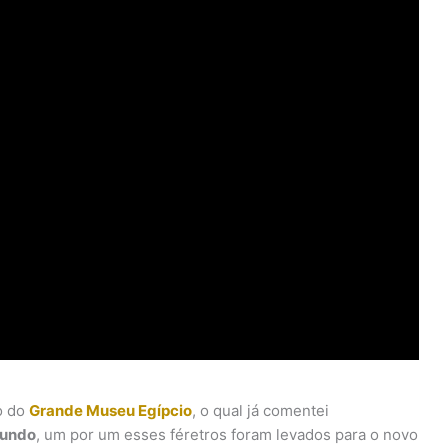
o do
Grande Museu Egípcio
, o qual já comentei
Mundo
, um por um esses féretros foram levados para o novo