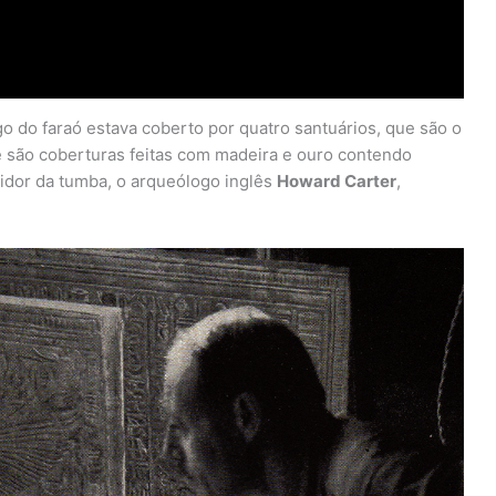
o do faraó estava coberto por quatro santuários, que são o
 são coberturas feitas com madeira e ouro contendo
ridor da tumba, o arqueólogo inglês
Howard Carter
,