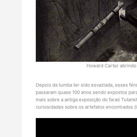
Howard Carter abrindo 
Depois da tumba ter sido esvaziada, esses fé
passaram quase 100 anos sendo expostos para
mais sobre a antiga exposição do faraó Tutank
curiosidades sobre os artefatos encontrados (i