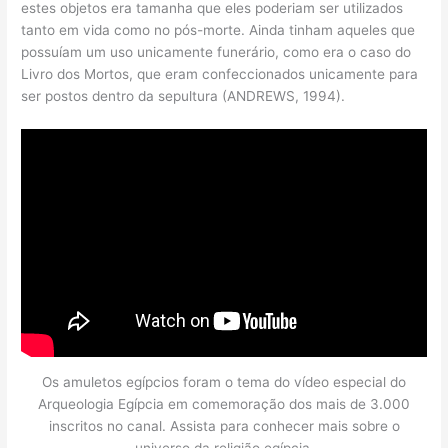
estes objetos era tamanha que eles poderiam ser utilizados
tanto em vida como no pós-morte. Ainda tinham aqueles que
possuíam um uso unicamente funerário, como era o caso do
Livro dos Mortos, que eram confeccionados unicamente para
ser postos dentro da sepultura (ANDREWS, 1994).
Os amuletos egípcios foram o tema do vídeo especial do
Arqueologia Egípcia em comemoração dos mais de 3.000
inscritos no canal. Assista para conhecer mais sobre o