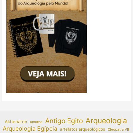
Arqueologia
Antigo Egito
Akhenaton
amarna
Arqueologia Egípcia
artefatos arqueológicos
Cleópatra VII