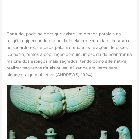
Contudo, pode-se dizer que existe um grande paralelo na
religião egípcia onde por um lado ela era exercida pelo faraó e
os sacerdotes, cercada pelo mistério e as relações de poder.
Do outro, temos a população comum, impedida de adentrar na
maioria dos espaços mais sagrados, tendo como alternativa
realizar pequenos rituais ou se utilizar de amuletos para
alcançar algum objetivo (ANDREWS, 1994).