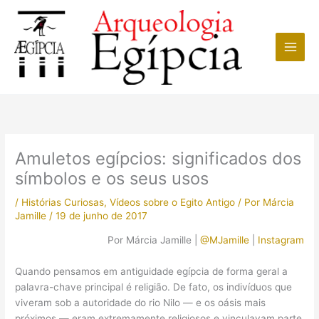
Ir
para
o
conteúdo
Amuletos egípcios: significados dos
símbolos e os seus usos
/
Histórias Curiosas
,
Vídeos sobre o Egito Antigo
/ Por
Márcia
Jamille
/
19 de junho de 2017
Por Márcia Jamille |
@MJamille
|
Instagram
Quando pensamos em antiguidade egípcia de forma geral a
palavra-chave principal é religião. De fato, os indivíduos que
viveram sob a autoridade do rio Nilo — e os oásis mais
próximos — eram extremamente religiosos e vinculavam parte