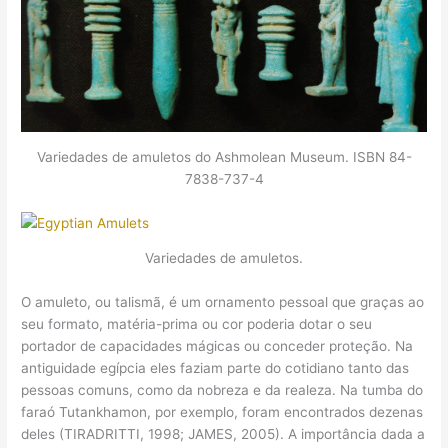
Variedades de amuletos do Ashmolean Museum. ISBN 84-
7838-737-4
Variedades de amuletos.
O amuleto, ou talismã, é um ornamento pessoal que graças ao
seu formato, matéria-prima ou cor poderia dotar o seu
portador de capacidades mágicas ou conceder proteção. Na
antiguidade egípcia eles faziam parte do cotidiano tanto das
pessoas comuns, como da nobreza e da realeza. Na tumba do
faraó Tutankhamon, por exemplo, foram encontrados dezenas
deles (TIRADRITTI, 1998; JAMES, 2005). A importância dada a