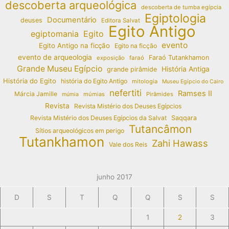
descoberta arqueológica
descoberta de tumba egípcia
Egiptologia
Documentário
deuses
Editora Salvat
Egito Antigo
egiptomania
Egito
evento
Egito Antigo na ficção
Egito na ficção
evento de arqueologia
Faraó Tutankhamon
exposição
faraó
Grande Museu Egípcio
História Antiga
grande pirâmide
História do Egito
história do Egito Antigo
mitologia
Museu Egípcio do Cairo
nefertiti
Ramses II
Márcia Jamille
múmias
Pirâmides
múmia
Revista
Revista Mistério dos Deuses Egípcios
Revista Mistério dos Deuses Egípcios da Salvat
Saqqara
Tutancâmon
Sítios arqueológicos em perigo
Tutankhamon
Zahi Hawass
Vale dos Reis
junho 2017
D
S
T
Q
Q
S
S
1
2
3