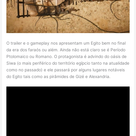
O trailer e o gameplay nos apresentam um Egito bem no final
da era dos faraós ou além. Ainda não está claro se é Período
Ptolomaico ou Romano. O protagonista é advindo do oásis de
Siwa (o mais periférico do território egípcio tanto na atualidade
como no passado) e ele passará por alguns lugares notáveis
do Egito tais como as pirâmides de Gizé e Alexandria.