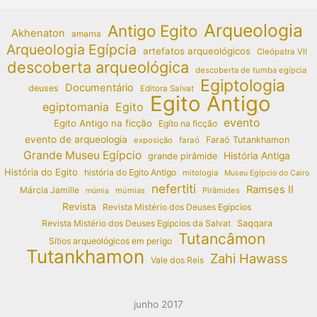
Arqueologia
Antigo Egito
Akhenaton
amarna
Arqueologia Egípcia
artefatos arqueológicos
Cleópatra VII
descoberta arqueológica
descoberta de tumba egípcia
Egiptologia
Documentário
deuses
Editora Salvat
Egito Antigo
egiptomania
Egito
evento
Egito Antigo na ficção
Egito na ficção
evento de arqueologia
Faraó Tutankhamon
exposição
faraó
Grande Museu Egípcio
História Antiga
grande pirâmide
História do Egito
história do Egito Antigo
mitologia
Museu Egípcio do Cairo
nefertiti
Ramses II
Márcia Jamille
múmias
Pirâmides
múmia
Revista
Revista Mistério dos Deuses Egípcios
Revista Mistério dos Deuses Egípcios da Salvat
Saqqara
Tutancâmon
Sítios arqueológicos em perigo
Tutankhamon
Zahi Hawass
Vale dos Reis
junho 2017