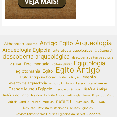
Arqueologia
Antigo Egito
Akhenaton
amarna
Arqueologia Egípcia
artefatos arqueológicos
Cleópatra VII
descoberta arqueológica
descoberta de tumba egípcia
Egiptologia
Documentário
deuses
Editora Salvat
Egito Antigo
egiptomania
Egito
evento
Egito Antigo na ficção
Egito na ficção
evento de arqueologia
Faraó Tutankhamon
exposição
faraó
Grande Museu Egípcio
História Antiga
grande pirâmide
História do Egito
história do Egito Antigo
mitologia
Museu Egípcio do Cairo
nefertiti
Ramses II
Márcia Jamille
múmias
Pirâmides
múmia
Revista
Revista Mistério dos Deuses Egípcios
Revista Mistério dos Deuses Egípcios da Salvat
Saqqara