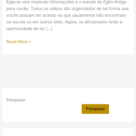
Egípcia vem trazendo informações e o estudo do Egito Antigo
para vocês. Todos os vídeos são organizados de tal forma que
vocês possam ter acesso ao que usualmente não encontram
na escola ou em outros sites. Agora, os aficionados terão a
oportunidade de ter […]
Mais
Read More »
conteúdo
em
vídeo
sobre
o
Egito
Antigo
Pesquisar
Pesquisar