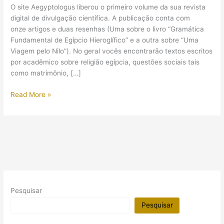
O site Aegyptologus liberou o primeiro volume da sua revista
digital de divulgação científica. A publicação conta com
onze artigos e duas resenhas (Uma sobre o livro “Gramática
Fundamental de Egípcio Hieroglífico” e a outra sobre “Uma
Viagem pelo Nilo”). No geral vocês encontrarão textos escritos
por acadêmico sobre religião egípcia, questões sociais tais
como matrimônio, […]
Algumas
Read More »
novidades
para
a
Egiptologia
em
língua
portuguesa:
Revista
Pesquisar
Aegyptologus
Pesquisar