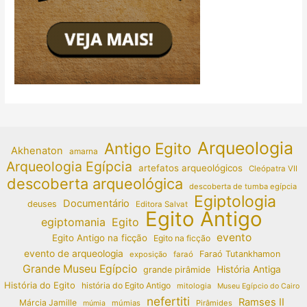
Arqueologia
Antigo Egito
Akhenaton
amarna
Arqueologia Egípcia
artefatos arqueológicos
Cleópatra VII
descoberta arqueológica
descoberta de tumba egípcia
Egiptologia
Documentário
deuses
Editora Salvat
Egito Antigo
egiptomania
Egito
evento
Egito Antigo na ficção
Egito na ficção
evento de arqueologia
Faraó Tutankhamon
exposição
faraó
Grande Museu Egípcio
História Antiga
grande pirâmide
História do Egito
história do Egito Antigo
mitologia
Museu Egípcio do Cairo
nefertiti
Ramses II
Márcia Jamille
múmias
Pirâmides
múmia