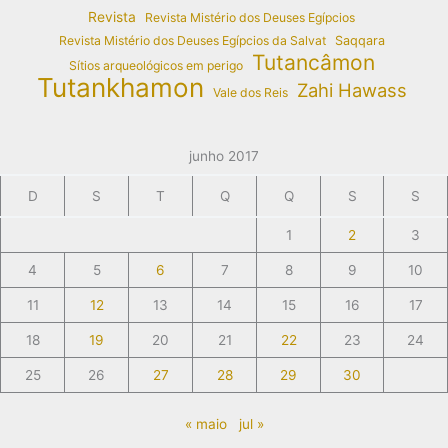
Revista
Revista Mistério dos Deuses Egípcios
Revista Mistério dos Deuses Egípcios da Salvat
Saqqara
Tutancâmon
Sítios arqueológicos em perigo
Tutankhamon
Zahi Hawass
Vale dos Reis
junho 2017
D
S
T
Q
Q
S
S
1
2
3
4
5
6
7
8
9
10
11
12
13
14
15
16
17
18
19
20
21
22
23
24
25
26
27
28
29
30
« maio
jul »