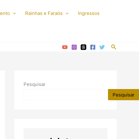
mento
Rainhas e Faraós
Ingressos
Pesquisar
Pesquisar
Pesquisar