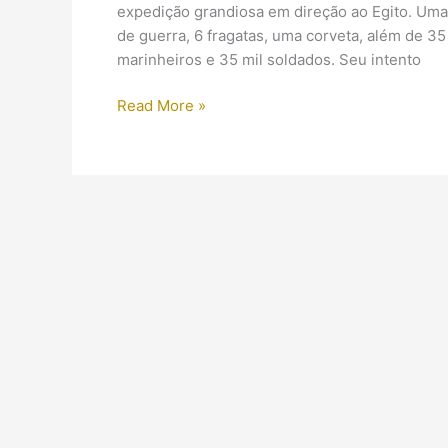
expedição grandiosa em direção ao Egito. Um
de guerra, 6 fragatas, uma corveta, além de 35
marinheiros e 35 mil soldados. Seu intento
A
Read More »
Expedição
Napoleônica
ao
Egito:
Entre
guerras,
conquistas
e
descobertas
científicas