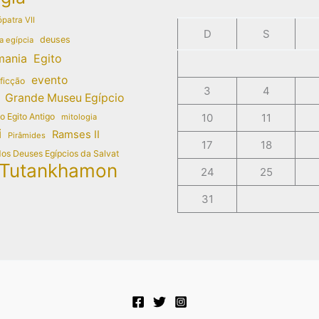
patra VII
D
S
deuses
a egípcia
mania
Egito
evento
 ficção
3
4
Grande Museu Egípcio
do Egito Antigo
10
11
mitologia
i
Ramses II
Pirâmides
17
18
dos Deuses Egípcios da Salvat
Tutankhamon
24
25
31