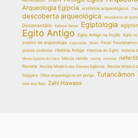
amarna
Arqueologia Egípcia
artefatos arqueológicos
Cleó
descoberta arqueológica
descoberta de tumb
Egiptologia
egipto
Documentário
Editora Salvat
Egito Antigo
Egito Antigo na ficção
Egito na
evento de arqueologia
Faraó Tutankhamon
exposição
faraó
História Antiga
História do Egito
grande pirâmide
história 
nefertit
Márcia Jamille
múmias
Museu Egípcio do Cairo
múmia
Revista
Revista Mistério dos Deuses Egípcios
Revista Mistério 
Tutancâmon
Saqqara
Sítios arqueológicos em perigo
Zahi Hawass
Vale dos Reis