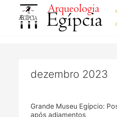
Ir
para
o
conteúdo
dezembro 2023
Grande Museu Egípcio: Pos
após adiamentos