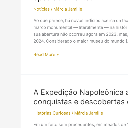
Notícias
/
Márcia Jamille
Ao que parece, há novos indícios acerca da t
marco monumental — literalmente — na história
sua abertura não ocorreu agora em 2023, mas,
2024. Considerado o maior museu do mundo [
Grande
Read More »
Museu
Egípcio:
Possível
mês
de
A Expedição Napoleônica a
inauguração
conquistas e descobertas c
surge
após
Histórias Curiosas
/
Márcia Jamille
adiamentos
Em um feito sem precedentes, em meados de 