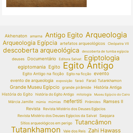
Arqueologia
Antigo Egito
Akhenaton
amarna
Arqueologia Egípcia
artefatos arqueológicos
Cleópatra VII
descoberta arqueológica
descoberta de tumba egípcia
Egiptologia
Documentário
deuses
Editora Salvat
Egito Antigo
egiptomania
Egito
evento
Egito Antigo na ficção
Egito na ficção
evento de arqueologia
Faraó Tutankhamon
exposição
faraó
Grande Museu Egípcio
História Antiga
grande pirâmide
História do Egito
história do Egito Antigo
mitologia
Museu Egípcio do Cairo
nefertiti
Ramses II
Márcia Jamille
múmias
Pirâmides
múmia
Revista
Revista Mistério dos Deuses Egípcios
Revista Mistério dos Deuses Egípcios da Salvat
Saqqara
Tutancâmon
Sítios arqueológicos em perigo
Tutankhamon
Zahi Hawass
Vale dos Reis