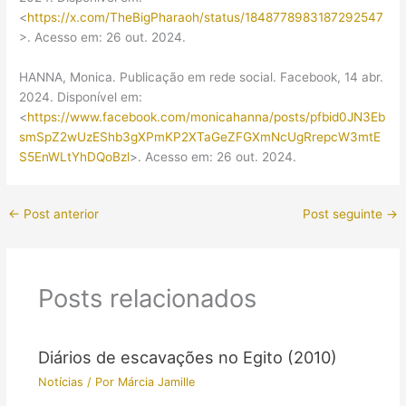
<
https://x.com/TheBigPharaoh/status/1848778983187292547
>. Acesso em: 26 out. 2024.
HANNA, Monica. Publicação em rede social. Facebook, 14 abr.
2024. Disponível em:
<
https://www.facebook.com/monicahanna/posts/pfbid0JN3Eb
smSpZ2wUzEShb3gXPmKP2XTaGeZFGXmNcUgRrepcW3mtE
S5EnWLtYhDQoBzl
>. Acesso em: 26 out. 2024.
←
Post anterior
Post seguinte
→
Posts relacionados
Diários de escavações no Egito (2010)
Notícias
/ Por
Márcia Jamille