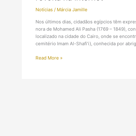
Notícias
/
Márcia Jamille
Nos últimos dias, cidadãos egípcios têm expr
nora de Mohamed Ali Pasha (1769 – 1849), co
localizado na cidade do Cairo, onde se encont
cemitério Imam Al-Shafi’i), conhecida por abri
Governo
Read More »
egípcio
destrói
tumba
de
mulher
da
realeza
e
gera
revolta