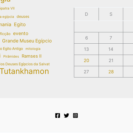
patra VII
D
S
deuses
a egípcia
mania
Egito
evento
 ficção
6
7
Grande Museu Egípcio
do Egito Antigo
13
14
mitologia
i
Ramses II
Pirâmides
20
21
dos Deuses Egípcios da Salvat
Tutankhamon
27
28