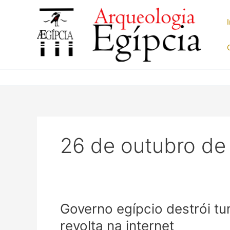
Ir
para
o
conteúdo
26 de outubro de
Governo egípcio destrói t
revolta na internet