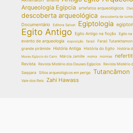
amarna
Arqueologia Egípcia
artefatos arqueológicos
Cleó
descoberta arqueológica
descoberta de tumb
Egiptologia
egipto
Documentário
Editora Salvat
Egito Antigo
Egito Antigo na ficção
Egito na
evento de arqueologia
Faraó Tutankhamon
exposição
faraó
História Antiga
História do Egito
grande pirâmide
história 
nefertit
Márcia Jamille
múmias
Museu Egípcio do Cairo
múmia
Revista
Revista Mistério dos Deuses Egípcios
Revista Mistério 
Tutancâmon
Saqqara
Sítios arqueológicos em perigo
Zahi Hawass
Vale dos Reis