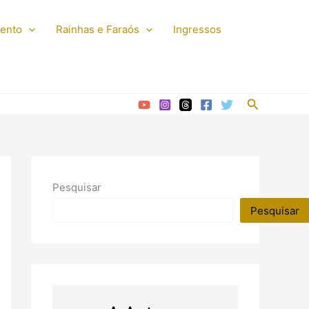
mento
Rainhas e Faraós
Ingressos
Pesquisar
Pesquisar
Pesquisar