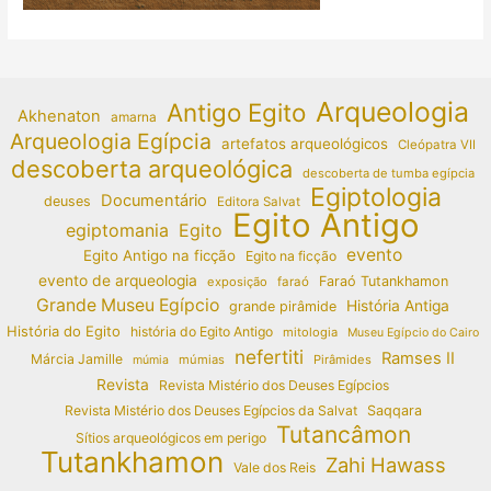
Arqueologia
Antigo Egito
Akhenaton
amarna
Arqueologia Egípcia
artefatos arqueológicos
Cleópatra VII
descoberta arqueológica
descoberta de tumba egípcia
Egiptologia
Documentário
deuses
Editora Salvat
Egito Antigo
egiptomania
Egito
evento
Egito Antigo na ficção
Egito na ficção
evento de arqueologia
Faraó Tutankhamon
exposição
faraó
Grande Museu Egípcio
História Antiga
grande pirâmide
História do Egito
história do Egito Antigo
mitologia
Museu Egípcio do Cairo
nefertiti
Ramses II
Márcia Jamille
múmias
Pirâmides
múmia
Revista
Revista Mistério dos Deuses Egípcios
Revista Mistério dos Deuses Egípcios da Salvat
Saqqara
Tutancâmon
Sítios arqueológicos em perigo
Tutankhamon
Zahi Hawass
Vale dos Reis