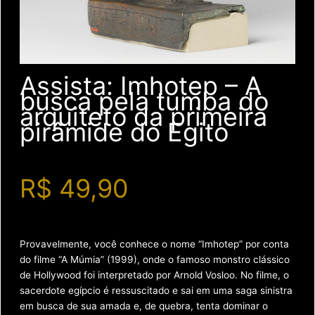
Assista: Imhotep – A
busca pela tumba do
arquiteto da primeira
pirâmide do Egito
R$ 49,90
Provavelmente, você conhece o nome “Imhotep” por conta
do filme “A Múmia” (1999), onde o famoso monstro clássico
de Hollywood foi interpretado por Arnold Vosloo. No filme, o
sacerdote egípcio é ressuscitado e sai em uma saga sinistra
em busca de sua amada e, de quebra, tenta dominar o