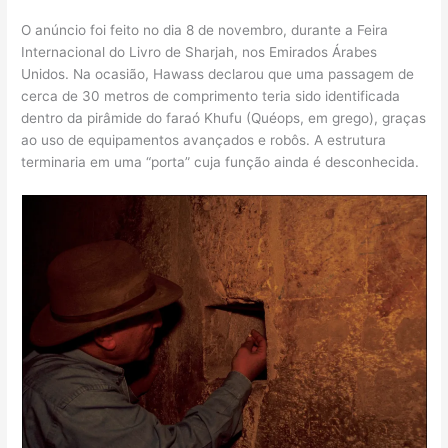
O anúncio foi feito no dia 8 de novembro, durante a Feira
Internacional do Livro de Sharjah, nos Emirados Árabes
Unidos. Na ocasião, Hawass declarou que uma passagem de
cerca de 30 metros de comprimento teria sido identificada
dentro da pirâmide do faraó Khufu (Quéops, em grego), graças
ao uso de equipamentos avançados e robôs. A estrutura
terminaria em uma “porta” cuja função ainda é desconhecida.