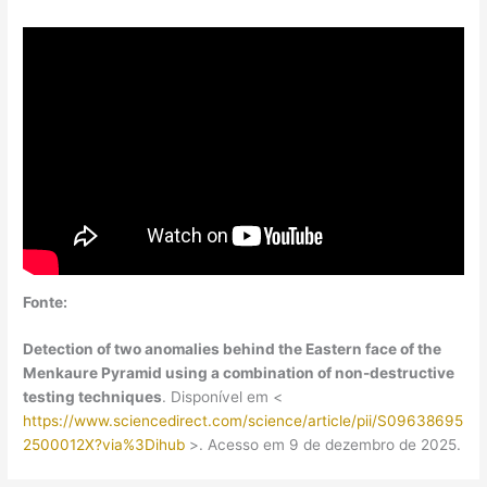
Fonte:
Detection of two anomalies behind the Eastern face of the
Menkaure Pyramid using a combination of non-destructive
testing techniques
. Disponível em <
https://www.sciencedirect.com/science/article/pii/S09638695
2500012X?via%3Dihub
>. Acesso em 9 de dezembro de 2025.