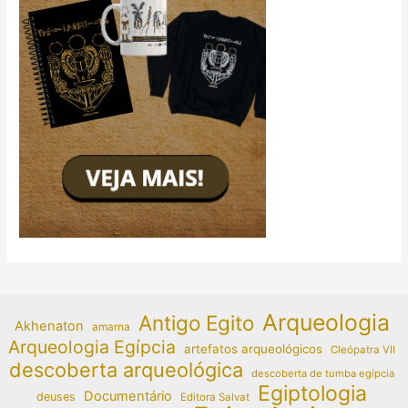
Arqueologia
Antigo Egito
Akhenaton
amarna
Arqueologia Egípcia
artefatos arqueológicos
Cleópatra VII
descoberta arqueológica
descoberta de tumba egípcia
Egiptologia
Documentário
deuses
Editora Salvat