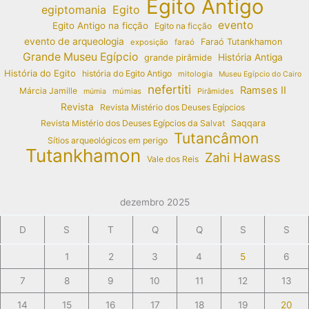
Egito Antigo
egiptomania
Egito
evento
Egito Antigo na ficção
Egito na ficção
evento de arqueologia
Faraó Tutankhamon
exposição
faraó
Grande Museu Egípcio
História Antiga
grande pirâmide
História do Egito
história do Egito Antigo
mitologia
Museu Egípcio do Cairo
nefertiti
Ramses II
Márcia Jamille
múmias
Pirâmides
múmia
Revista
Revista Mistério dos Deuses Egípcios
Revista Mistério dos Deuses Egípcios da Salvat
Saqqara
Tutancâmon
Sítios arqueológicos em perigo
Tutankhamon
Zahi Hawass
Vale dos Reis
dezembro 2025
D
S
T
Q
Q
S
S
1
2
3
4
5
6
7
8
9
10
11
12
13
14
15
16
17
18
19
20