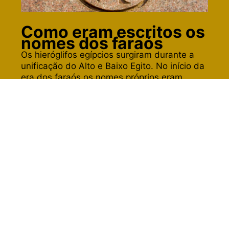
Como eram escritos os
nomes dos faraós
Os hieróglifos egípcios surgiram durante a
unificação do Alto e Baixo Egito. No início da
era dos faraós os nomes próprios eram
representados em símbolos retangulares
(serekh) e depois passaram a ser em
símbolos ovais (cartuches). O nome
“cartuche” foi adotado por conta dos
soldados franceses durante a invasão do
Egito, que associaram o formato do antigo
símbolo oval com as capsulas de suas balas.
O objetivo de escrever nomes reais dentro
dos cartuches era dar proteção divina.
Leia mais