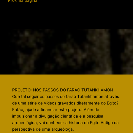
Próxima página
PROJETO: NOS PASSOS DO FARAÓ TUTANKHAMON
Que tal seguir os passos do faraó Tutankhamon através
de uma série de vídeos gravados diretamente do Egito?
Então, ajude a financiar este projeto! Além de
impulsionar a divulgação científica e a pesquisa
arqueológica, vai conhecer a história do Egito Antigo da
perspectiva de uma arqueóloga.