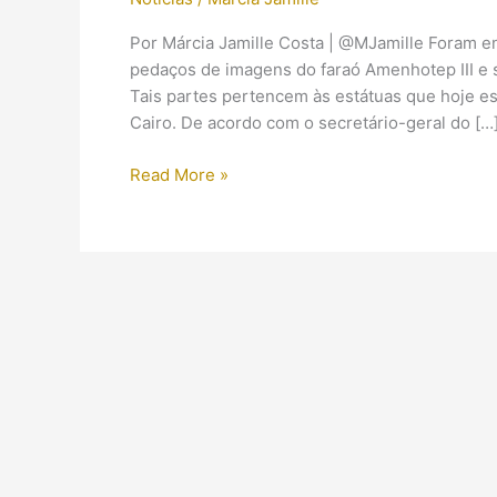
Por Márcia Jamille Costa | @MJamille Foram 
pedaços de imagens do faraó Amenhotep III e s
Tais partes pertencem às estátuas que hoje es
Cairo. De acordo com o secretário-geral do […
Encontradas
Read More »
pedaços
de
estátuas