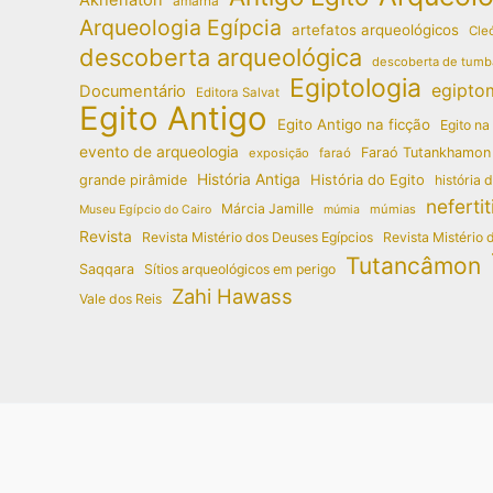
amarna
Arqueologia Egípcia
artefatos arqueológicos
Cleó
descoberta arqueológica
descoberta de tumb
Egiptologia
egipto
Documentário
Editora Salvat
Egito Antigo
Egito Antigo na ficção
Egito na
evento de arqueologia
Faraó Tutankhamon
exposição
faraó
História Antiga
História do Egito
grande pirâmide
história 
nefertit
Márcia Jamille
múmias
Museu Egípcio do Cairo
múmia
Revista
Revista Mistério dos Deuses Egípcios
Revista Mistério 
Tutancâmon
Saqqara
Sítios arqueológicos em perigo
Zahi Hawass
Vale dos Reis