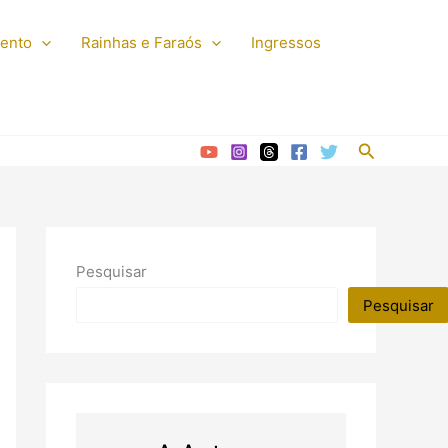
mento
Rainhas e Faraós
Ingressos
Pesquisar
Pesquisar
Pesquisar