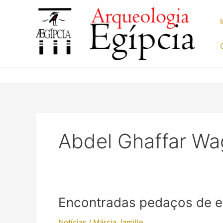
Ir
para
o
conteúdo
Abdel Ghaffar W
Encontradas pedaços de e
Notícias
/
Márcia Jamille