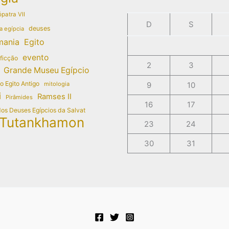
patra VII
D
S
deuses
a egípcia
mania
Egito
evento
 ficção
2
3
Grande Museu Egípcio
do Egito Antigo
mitologia
9
10
i
Ramses II
Pirâmides
16
17
dos Deuses Egípcios da Salvat
Tutankhamon
23
24
30
31