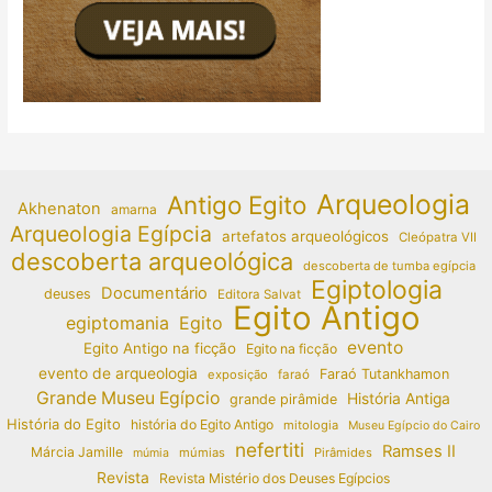
Arqueologia
Antigo Egito
Akhenaton
amarna
Arqueologia Egípcia
artefatos arqueológicos
Cleópatra VII
descoberta arqueológica
descoberta de tumba egípcia
Egiptologia
Documentário
deuses
Editora Salvat
Egito Antigo
egiptomania
Egito
evento
Egito Antigo na ficção
Egito na ficção
evento de arqueologia
Faraó Tutankhamon
exposição
faraó
Grande Museu Egípcio
História Antiga
grande pirâmide
História do Egito
história do Egito Antigo
mitologia
Museu Egípcio do Cairo
nefertiti
Ramses II
Márcia Jamille
múmias
Pirâmides
múmia
Revista
Revista Mistério dos Deuses Egípcios