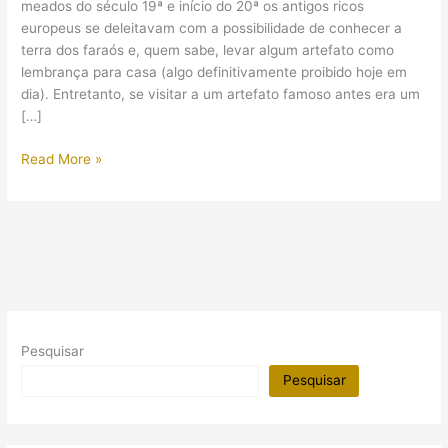
meados do século 19ª e início do 20ª os antigos ricos
europeus se deleitavam com a possibilidade de conhecer a
terra dos faraós e, quem sabe, levar algum artefato como
lembrança para casa (algo definitivamente proibido hoje em
dia). Entretanto, se visitar a um artefato famoso antes era um
[…]
Veja
Read More »
a
Pedra
de
Rosetta
e
outros
artefatos
egípcios
Pesquisar
sem
sair
Pesquisar
de
casa