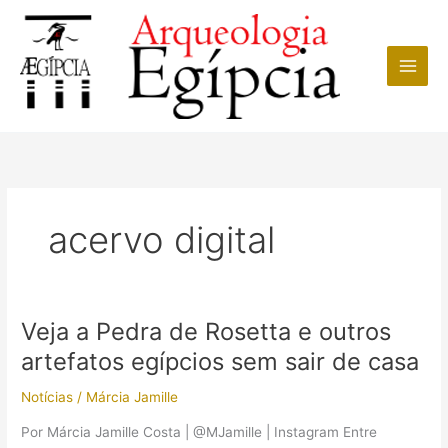
Ir
para
o
conteúdo
acervo digital
Veja a Pedra de Rosetta e outros
artefatos egípcios sem sair de casa
Notícias
/
Márcia Jamille
Por Márcia Jamille Costa | @MJamille | Instagram Entre