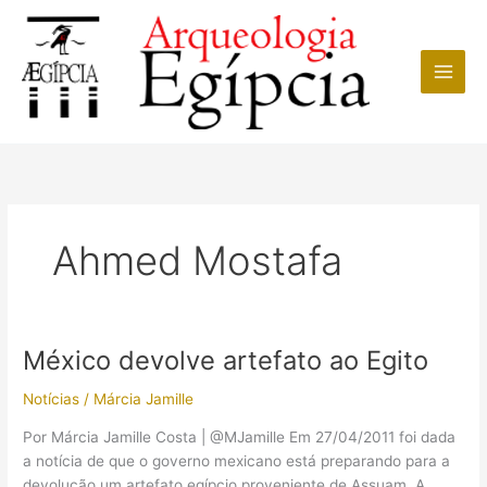
Ir
para
o
conteúdo
Ahmed Mostafa
México devolve artefato ao Egito
Notícias
/
Márcia Jamille
Por Márcia Jamille Costa | @MJamille Em 27/04/2011 foi dada
a notícia de que o governo mexicano está preparando para a
devolução um artefato egípcio proveniente de Assuam. A