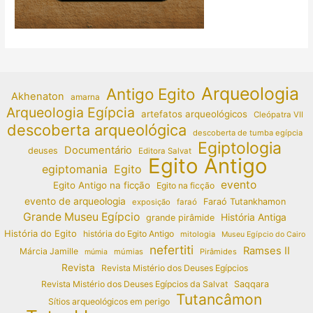
Arqueologia
Antigo Egito
Akhenaton
amarna
Arqueologia Egípcia
artefatos arqueológicos
Cleópatra VII
descoberta arqueológica
descoberta de tumba egípcia
Egiptologia
Documentário
deuses
Editora Salvat
Egito Antigo
egiptomania
Egito
evento
Egito Antigo na ficção
Egito na ficção
evento de arqueologia
Faraó Tutankhamon
exposição
faraó
Grande Museu Egípcio
História Antiga
grande pirâmide
História do Egito
história do Egito Antigo
mitologia
Museu Egípcio do Cairo
nefertiti
Ramses II
Márcia Jamille
múmias
Pirâmides
múmia
Revista
Revista Mistério dos Deuses Egípcios
Revista Mistério dos Deuses Egípcios da Salvat
Saqqara
Tutancâmon
Sítios arqueológicos em perigo