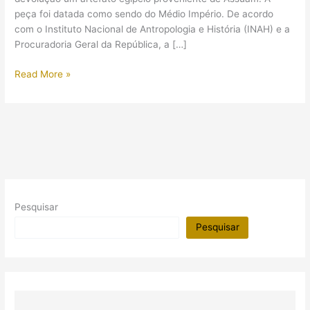
peça foi datada como sendo do Médio Império. De acordo
com o Instituto Nacional de Antropologia e História (INAH) e a
Procuradoria Geral da República, a […]
México
Read More »
devolve
artefato
ao
Egito
Pesquisar
Pesquisar