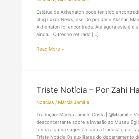
Estátua de Akhenaton pode ter sido encontrad
blog Luxor News, escrito por Jane Akshar, Man
Akhenaton foi encontrada. Até agora esta é a ún
ainda. O trecho retirado […]
Estátua
Read More »
de
Akhenaton
encontrada?
Triste Notícia – Por Zahi 
Notícias
/
Márcia Jamille
Tradução: Márcia Jamille Costa | @MJamille V
desconcertante sobre a invasão ao Museu Egíp
tenha alguma sugestão para a tradução, por fa
Triste Notícia Os auxiliares do departamento 