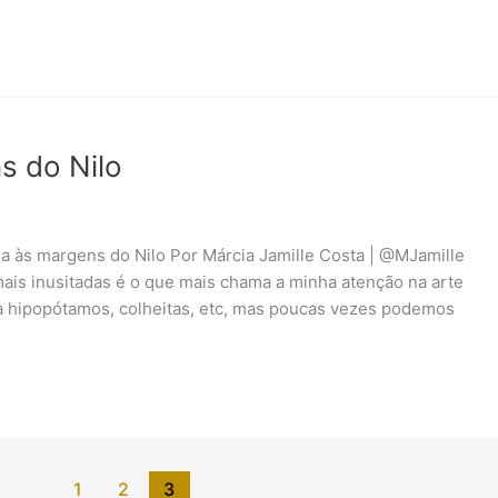
s do Nilo
na às margens do Nilo Por Márcia Jamille Costa | @MJamille
is inusitadas é o que mais chama a minha atenção na arte
a hipopótamos, colheitas, etc, mas poucas vezes podemos
1
2
3