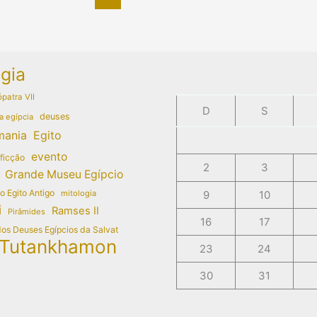
gia
patra VII
D
S
deuses
a egípcia
mania
Egito
evento
 ficção
2
3
Grande Museu Egípcio
do Egito Antigo
mitologia
9
10
i
Ramses II
Pirâmides
16
17
dos Deuses Egípcios da Salvat
Tutankhamon
23
24
30
31