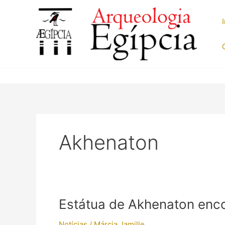
Ir
para
o
conteúdo
Akhenaton
Estátua de Akhenaton enc
Notícias
/
Márcia Jamille