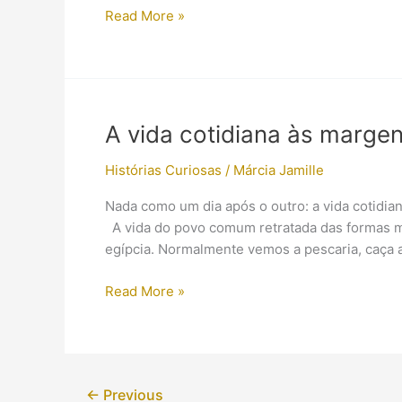
Tutankhamon
Read More »
por
todos
os
lados
A vida cotidiana às margen
Histórias Curiosas
/
Márcia Jamille
Nada como um dia após o outro: a vida cotidia
A vida do povo comum retratada das formas ma
egípcia. Normalmente vemos a pescaria, caça 
A
Read More »
vida
cotidiana
às
margens
←
Previous
do