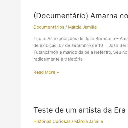
Família
Real
(Documentário) Amarna co
de
Amarna
Documentários
/
Márcia Jamille
(IMAG.)
Título: As expedições de Josh Bernstein – Ama
de exibição: 07 de setembro de 10 Josh Bernst
Tutancâmon e marido da bela Nefertiti. Seu n
radicalmente a trajetória
(Documentário)
Read More »
Amarna
com
Josh
Bernstein
Teste de um artista da Er
Histórias Curiosas
/
Márcia Jamille