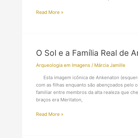
Triste
Read More »
Notícia
–
Por
Zahi
Hawass
O Sol e a Família Real de 
Arqueologia em Imagens
/
Márcia Jamille
Esta imagem icônica de Ankenaton (esquerda)
com as filhas enquanto são abençoados pelo 
familiar entre membros da alta realeza que ch
braços era Meritaton,
O
Read More »
Sol
e
a