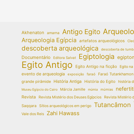
Nilo
Arqueolo
Antigo Egito
Akhenaton
amarna
Arqueologia Egípcia
artefatos arqueológicos
Cleó
descoberta arqueológica
descoberta de tumb
Egiptologia
egipto
Documentário
Editora Salvat
Egito Antigo
Egito Antigo na ficção
Egito na
evento de arqueologia
Faraó Tutankhamon
exposição
faraó
História Antiga
História do Egito
grande pirâmide
história 
nefertit
Márcia Jamille
múmias
Museu Egípcio do Cairo
múmia
Revista
Revista Mistério dos Deuses Egípcios
Revista Mistério 
Tutancâmon
Saqqara
Sítios arqueológicos em perigo
Zahi Hawass
Vale dos Reis