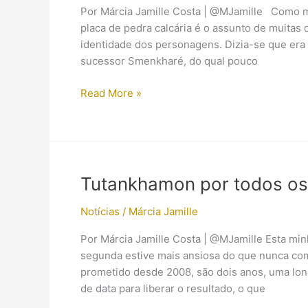
Por Márcia Jamille Costa | @MJamille Como mu
placa de pedra calcária é o assunto de muitas 
identidade dos personagens. Dizia-se que era 
sucessor Smenkharé, do qual pouco
Teste
Read More »
de
um
artista
da
Era
Tutankhamon por todos os
Amarna
Notícias
/
Márcia Jamille
Por Márcia Jamille Costa | @MJamille Esta mi
segunda estive mais ansiosa do que nunca c
prometido desde 2008, são dois anos, uma lo
de data para liberar o resultado, o que