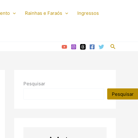
mento
Rainhas e Faraós
Ingressos
Pesquisar
Pesquisar
Pesquisar