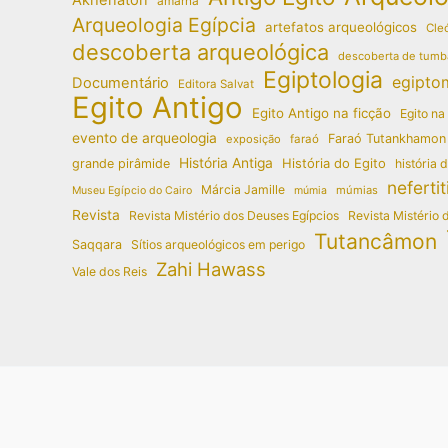
amarna
Arqueologia Egípcia
artefatos arqueológicos
Cleó
descoberta arqueológica
descoberta de tumb
Egiptologia
egipto
Documentário
Editora Salvat
Egito Antigo
Egito Antigo na ficção
Egito na
evento de arqueologia
Faraó Tutankhamon
exposição
faraó
História Antiga
História do Egito
grande pirâmide
história 
nefertit
Márcia Jamille
múmias
Museu Egípcio do Cairo
múmia
Revista
Revista Mistério dos Deuses Egípcios
Revista Mistério 
Tutancâmon
Saqqara
Sítios arqueológicos em perigo
Zahi Hawass
Vale dos Reis