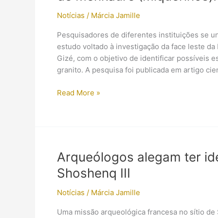
Notícias
/
Márcia Jamille
Pesquisadores de diferentes instituições se 
estudo voltado à investigação da face leste d
Gizé, com o objetivo de identificar possíveis 
granito. A pesquisa foi publicada em artigo cien
Cientistas
Read More »
descobriram
uma
“Segunda
Entrada”
na
Arqueólogos alegam ter id
Pirâmide
Shoshenq III
de
Menkaure
Notícias
/
Márcia Jamille
(Miquerinos)!?
Uma missão arqueológica francesa no sítio de 