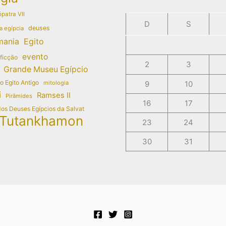
patra VII
D
S
deuses
a egípcia
mania
Egito
evento
 ficção
2
3
Grande Museu Egípcio
do Egito Antigo
mitologia
9
10
i
Ramses II
Pirâmides
16
17
dos Deuses Egípcios da Salvat
Tutankhamon
23
24
30
31