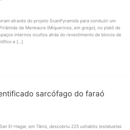
uniram através do projeto ScanPyramids para conduzir um
a Pirâmide de Menkaure (Miquerinos, em grego), no platô de
espaços internos ocultos atrás do revestimento de blocos de
tífico e […]
entificado sarcófago do faraó
San El-Hagar, em Tânis, descobriu 225 ushabtis (estatuetas