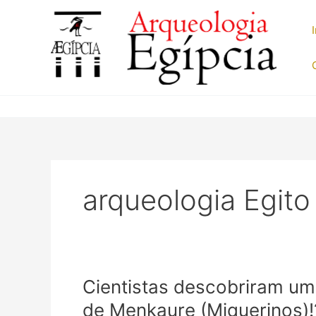
Ir
para
o
conteúdo
arqueologia Egito
Cientistas descobriram um
de Menkaure (Miquerinos)!