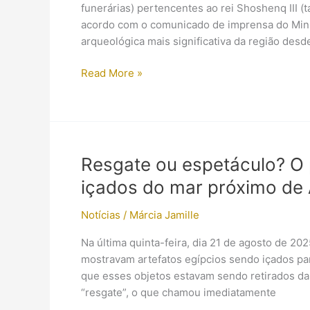
funerárias) pertencentes ao rei Shoshenq III 
acordo com o comunicado de imprensa do Minis
arqueológica mais significativa da região desd
Arqueólogos
Read More »
alegam
ter
identificado
sarcófago
do
Resgate ou espetáculo? O 
faraó
içados do mar próximo de 
Shoshenq
III
Notícias
/
Márcia Jamille
Na última quinta-feira, dia 21 de agosto de 20
mostravam artefatos egípcios sendo içados par
que esses objetos estavam sendo retirados da 
“resgate”, o que chamou imediatamente