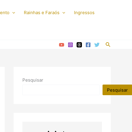
mento
Rainhas e Faraós
Ingressos
Pesquisar
Pesquisar
Pesquisar