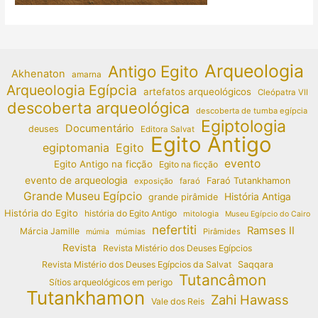
Arqueologia
Antigo Egito
Akhenaton
amarna
Arqueologia Egípcia
artefatos arqueológicos
Cleópatra VII
descoberta arqueológica
descoberta de tumba egípcia
Egiptologia
Documentário
deuses
Editora Salvat
Egito Antigo
egiptomania
Egito
evento
Egito Antigo na ficção
Egito na ficção
evento de arqueologia
Faraó Tutankhamon
exposição
faraó
Grande Museu Egípcio
História Antiga
grande pirâmide
História do Egito
história do Egito Antigo
mitologia
Museu Egípcio do Cairo
nefertiti
Ramses II
Márcia Jamille
múmias
Pirâmides
múmia
Revista
Revista Mistério dos Deuses Egípcios
Revista Mistério dos Deuses Egípcios da Salvat
Saqqara
Tutancâmon
Sítios arqueológicos em perigo
Tutankhamon
Zahi Hawass
Vale dos Reis