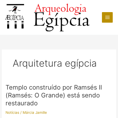
Ir
para
o
conteúdo
Arquitetura egípcia
Templo construído por Ramsés II
(Ramsés: O Grande) está sendo
restaurado
Notícias
/
Márcia Jamille