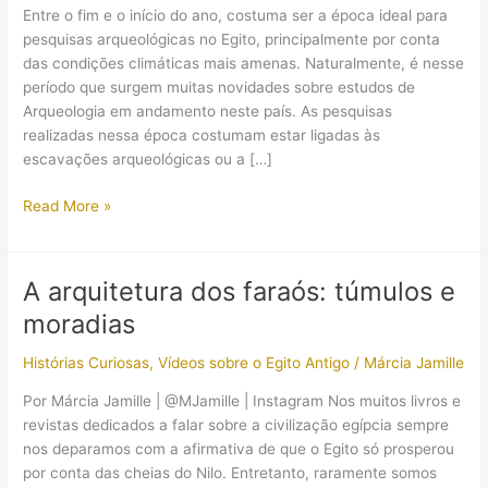
Entre o fim e o início do ano, costuma ser a época ideal para
pesquisas arqueológicas no Egito, principalmente por conta
das condições climáticas mais amenas. Naturalmente, é nesse
período que surgem muitas novidades sobre estudos de
Arqueologia em andamento neste país. As pesquisas
realizadas nessa época costumam estar ligadas às
escavações arqueológicas ou a […]
Templo
Read More »
construído
por
Ramsés
A arquitetura dos faraós: túmulos e
II
moradias
(Ramsés:
O
Histórias Curiosas
,
Vídeos sobre o Egito Antigo
/
Márcia Jamille
Grande)
está
Por Márcia Jamille | @MJamille | Instagram Nos muitos livros e
sendo
revistas dedicados a falar sobre a civilização egípcia sempre
restaurado
nos deparamos com a afirmativa de que o Egito só prosperou
por conta das cheias do Nilo. Entretanto, raramente somos