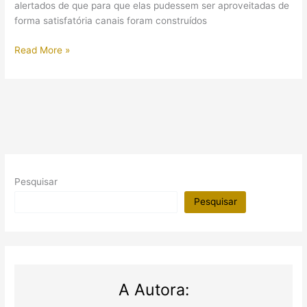
alertados de que para que elas pudessem ser aproveitadas de
forma satisfatória canais foram construídos
A
Read More »
arquitetura
dos
faraós:
túmulos
e
moradias
Pesquisar
Pesquisar
A Autora: