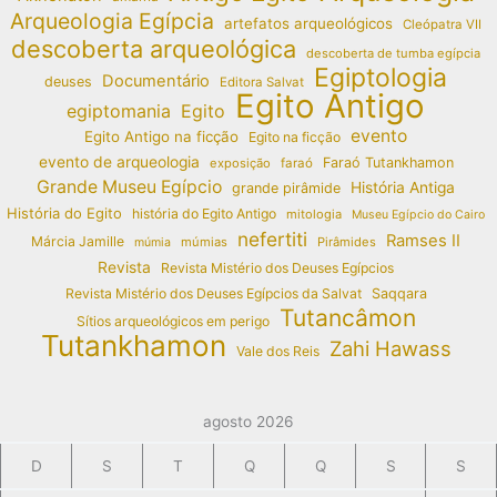
Arqueologia Egípcia
artefatos arqueológicos
Cleópatra VII
descoberta arqueológica
descoberta de tumba egípcia
Egiptologia
Documentário
deuses
Editora Salvat
Egito Antigo
egiptomania
Egito
evento
Egito Antigo na ficção
Egito na ficção
evento de arqueologia
Faraó Tutankhamon
exposição
faraó
Grande Museu Egípcio
História Antiga
grande pirâmide
História do Egito
história do Egito Antigo
mitologia
Museu Egípcio do Cairo
nefertiti
Ramses II
Márcia Jamille
múmias
Pirâmides
múmia
Revista
Revista Mistério dos Deuses Egípcios
Revista Mistério dos Deuses Egípcios da Salvat
Saqqara
Tutancâmon
Sítios arqueológicos em perigo
Tutankhamon
Zahi Hawass
Vale dos Reis
agosto 2026
D
S
T
Q
Q
S
S