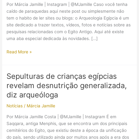
Por Márcia Jamille | Instagram | @MJamille Caso você tenha
caído de paraquedas aqui neste post ou simplesmente não
tem o habito de ler sites ou blogs: o Arqueologia Egípcia é um
site dedicado a trazer textos, vídeos, fotos e notícias sobre as
pesquisas relacionadas com o Egito Antigo. Aqui até existe
uma aba especial dedicada às novidades. […]
As
Read More »
9
melhores
descobertas
Sepulturas de crianças egípcias
arqueológicas
revelam desnutrição generalizada,
de
2017
diz arqueóloga
sobre
Notícias
/
Márcia Jamille
o
Egito
Por Márcia Jamille Costa | @MJamille | Instagram É em
Antigo
Saqqara, antiga Menphis, que se encontra um dos principais
cemitérios do Egito, que existiu deste a época da unificação
do país, sendo utilizado ainda por muitos anos após a era dos