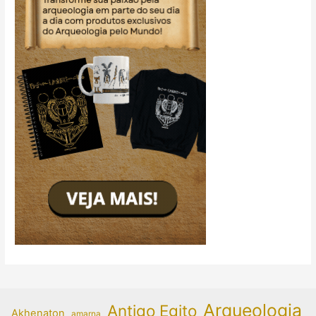
Arqueologia
Antigo Egito
Akhenaton
amarna