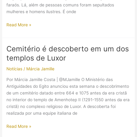
faraós. Lá, além de pessoas comuns foram sepultados
mulheres e homens ilustres. É onde
Sepulturas
Read More »
de
crianças
egípcias
Cemitério é descoberto em um dos
revelam
templos de Luxor
desnutrição
generalizada,
Notícias
/
Márcia Jamille
diz
arqueóloga
Por Márcia Jamille Costa | @MJamille O Ministério das
Antiguidades do Egito anunciou esta semana o descobrimento
de um cemitério datado entre 664 e 1075 antes da era cristã
no interior do templo de Amenhotep II (1291-1550 antes da era
cristã) no complexo religioso de Luxor. A descoberta foi
realizada por uma equipe italiana de
Cemitério
Read More »
é