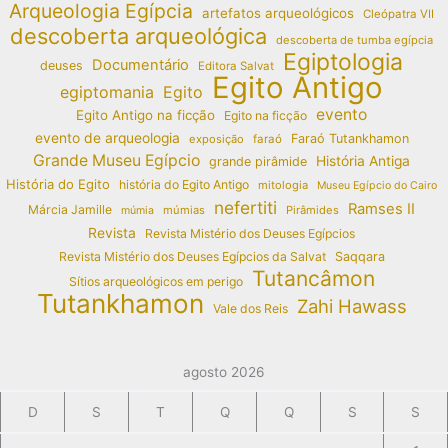
Arqueologia Egípcia
artefatos arqueológicos
Cleópatra VII
descoberta arqueológica
descoberta de tumba egípcia
Egiptologia
Documentário
deuses
Editora Salvat
Egito Antigo
egiptomania
Egito
evento
Egito Antigo na ficção
Egito na ficção
evento de arqueologia
Faraó Tutankhamon
exposição
faraó
Grande Museu Egípcio
História Antiga
grande pirâmide
História do Egito
história do Egito Antigo
mitologia
Museu Egípcio do Cairo
nefertiti
Ramses II
Márcia Jamille
múmias
Pirâmides
múmia
Revista
Revista Mistério dos Deuses Egípcios
Revista Mistério dos Deuses Egípcios da Salvat
Saqqara
Tutancâmon
Sítios arqueológicos em perigo
Tutankhamon
Zahi Hawass
Vale dos Reis
agosto 2026
D
S
T
Q
Q
S
S