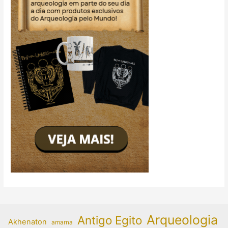
Arqueologia
Antigo Egito
Akhenaton
amarna