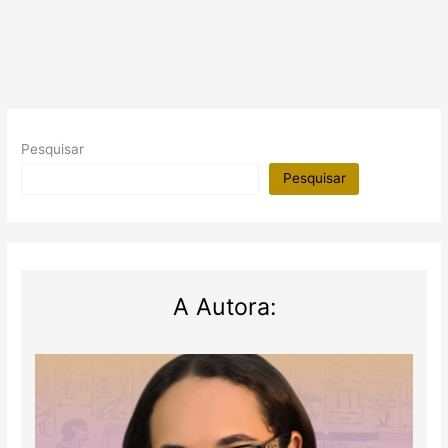
no
Egito
Antigo
Pesquisar
Pesquisar
A Autora: