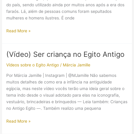
do país, sendo utilizado ainda por muitos anos após a era dos
faraós. Lá, além de pessoas comuns foram sepultados
mulheres e homens ilustres. É onde
Sepulturas
Read More »
de
crianças
egípcias
(Vídeo) Ser criança no Egito Antigo
revelam
desnutrição
Vídeos sobre o Egito Antigo
/
Márcia Jamille
generalizada,
Por Márcia Jamille | Instagram | @MJamille Não sabemos
diz
muitos detalhes de como era a infância na antiguidade
arqueóloga
egípcia, mas neste vídeo vocês terão uma ideia geral sobre o
tema indo desde o visual adotado para elas na iconografia,
vestuário, brincadeiras e brinquedos — Leia também: Crianças
no Antigo Egito —. Também realizo uma pequena
(Vídeo)
Read More »
Ser
criança