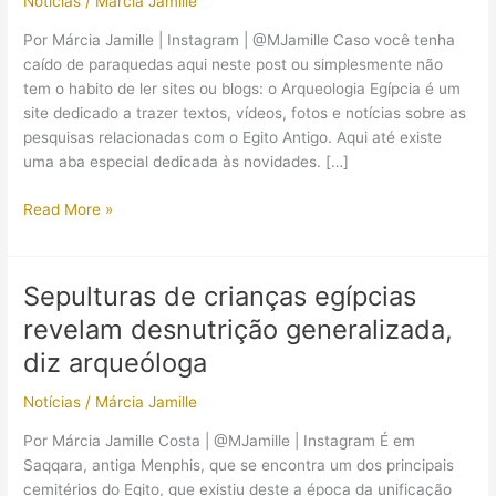
Notícias
/
Márcia Jamille
Por Márcia Jamille | Instagram | @MJamille Caso você tenha
caído de paraquedas aqui neste post ou simplesmente não
tem o habito de ler sites ou blogs: o Arqueologia Egípcia é um
site dedicado a trazer textos, vídeos, fotos e notícias sobre as
pesquisas relacionadas com o Egito Antigo. Aqui até existe
uma aba especial dedicada às novidades. […]
As
Read More »
9
melhores
descobertas
Sepulturas de crianças egípcias
arqueológicas
revelam desnutrição generalizada,
de
2017
diz arqueóloga
sobre
Notícias
/
Márcia Jamille
o
Egito
Por Márcia Jamille Costa | @MJamille | Instagram É em
Antigo
Saqqara, antiga Menphis, que se encontra um dos principais
cemitérios do Egito, que existiu deste a época da unificação