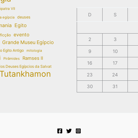
patra VII
D
S
deuses
a egípcia
mania
Egito
evento
 ficção
2
3
Grande Museu Egípcio
do Egito Antigo
mitologia
9
10
i
Ramses II
Pirâmides
16
17
dos Deuses Egípcios da Salvat
Tutankhamon
23
24
30
31