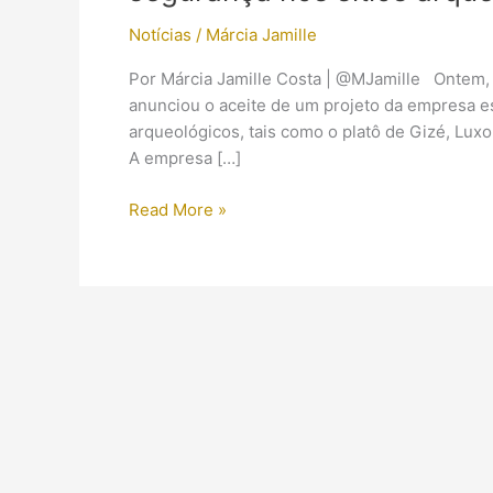
Notícias
/
Márcia Jamille
Por Márcia Jamille Costa | @MJamille Ontem, 2
anunciou o aceite de um projeto da empresa e
arqueológicos, tais como o platô de Gizé, Luxo
A empresa […]
Empresa
Read More »
espanhola
se
encarregará
de
melhorar
a
segurança
nos
sítios
arqueológicos