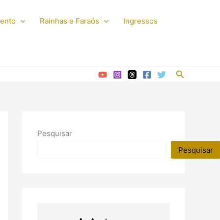
mento
Rainhas e Faraós
Ingressos
Pesquisar
Pesquisar
Pesquisar