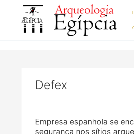
Ir
para
o
conteúdo
Defex
Empresa espanhola se enc
segurança nos sítios arque