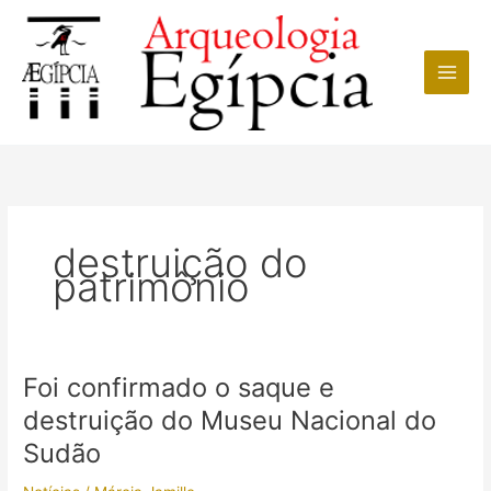
Ir
para
o
conteúdo
destruição do
patrimônio
Foi confirmado o saque e
destruição do Museu Nacional do
Sudão