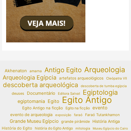
Arqueologia
Antigo Egito
Akhenaton
amarna
Arqueologia Egípcia
artefatos arqueológicos
Cleópatra VII
descoberta arqueológica
descoberta de tumba egípcia
Egiptologia
Documentário
deuses
Editora Salvat
Egito Antigo
egiptomania
Egito
evento
Egito Antigo na ficção
Egito na ficção
evento de arqueologia
Faraó Tutankhamon
exposição
faraó
Grande Museu Egípcio
História Antiga
grande pirâmide
História do Egito
história do Egito Antigo
mitologia
Museu Egípcio do Cairo