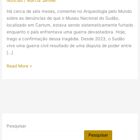
Notícias
/
Márcia Jamille
Há cerca de seis meses, comentei no Arqueologia pelo Mundo
sobre as denúncias de que o Museu Nacional do Sudão,
localizado em Cartum, estava sendo sistematicamente furtado
enquanto o país enfrentava uma guerra devastadora. Hoje,
trago a confirmação dessa tragédia. Desde 2023, o Sudão
vive uma guerra civil resultado de uma disputa de poder entre
[…]
Foi
Read More »
confirmado
o
saque
e
destruição
do
Museu
Nacional
Pesquisar
do
Sudão
Pesquisar