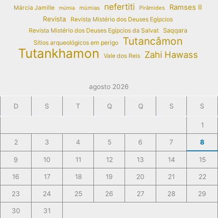
nefertiti
Ramses II
Márcia Jamille
múmias
Pirâmides
múmia
Revista
Revista Mistério dos Deuses Egípcios
Revista Mistério dos Deuses Egípcios da Salvat
Saqqara
Tutancâmon
Sítios arqueológicos em perigo
Tutankhamon
Zahi Hawass
Vale dos Reis
agosto 2026
D
S
T
Q
Q
S
S
1
2
3
4
5
6
7
8
9
10
11
12
13
14
15
16
17
18
19
20
21
22
23
24
25
26
27
28
29
30
31