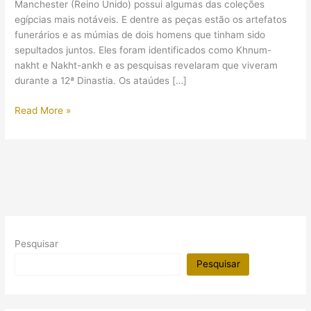
Manchester (Reino Unido) possui algumas das coleções
egípcias mais notáveis. E dentre as peças estão os artefatos
funerários e as múmias de dois homens que tinham sido
sepultados juntos. Eles foram identificados como Khnum-
nakht e Nakht-ankh e as pesquisas revelaram que viveram
durante a 12ª Dinastia. Os ataúdes […]
O
Read More »
enigma
dos
“Dois
Irmãos”
do
tempo
dos
faraós
Pesquisar
Pesquisar