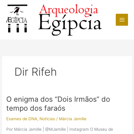
Ir
para
o
conteúdo
Dir Rifeh
O enigma dos “Dois Irmãos” do
tempo dos faraós
Exames de DNA
,
Notícias
/
Márcia Jamille
Por Márcia Jamille | @MJamille | Instagram O Museu de