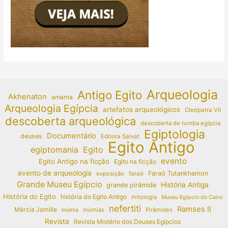
Arqueologia
Antigo Egito
Akhenaton
amarna
Arqueologia Egípcia
artefatos arqueológicos
Cleópatra VII
descoberta arqueológica
descoberta de tumba egípcia
Egiptologia
Documentário
deuses
Editora Salvat
Egito Antigo
egiptomania
Egito
evento
Egito Antigo na ficção
Egito na ficção
evento de arqueologia
Faraó Tutankhamon
exposição
faraó
Grande Museu Egípcio
História Antiga
grande pirâmide
História do Egito
história do Egito Antigo
mitologia
Museu Egípcio do Cairo
nefertiti
Ramses II
Márcia Jamille
múmias
Pirâmides
múmia
Revista
Revista Mistério dos Deuses Egípcios