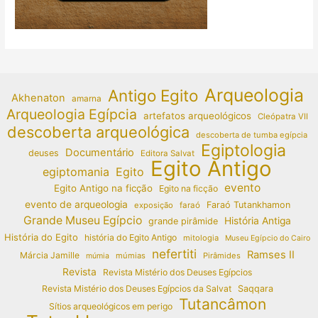
Arqueologia
Antigo Egito
Akhenaton
amarna
Arqueologia Egípcia
artefatos arqueológicos
Cleópatra VII
descoberta arqueológica
descoberta de tumba egípcia
Egiptologia
Documentário
deuses
Editora Salvat
Egito Antigo
egiptomania
Egito
evento
Egito Antigo na ficção
Egito na ficção
evento de arqueologia
Faraó Tutankhamon
exposição
faraó
Grande Museu Egípcio
História Antiga
grande pirâmide
História do Egito
história do Egito Antigo
mitologia
Museu Egípcio do Cairo
nefertiti
Ramses II
Márcia Jamille
múmias
Pirâmides
múmia
Revista
Revista Mistério dos Deuses Egípcios
Revista Mistério dos Deuses Egípcios da Salvat
Saqqara
Tutancâmon
Sítios arqueológicos em perigo