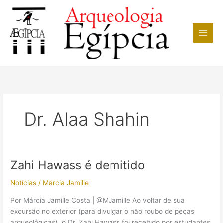
Ir
para
o
conteúdo
Dr. Alaa Shahin
Zahi Hawass é demitido
Notícias
/
Márcia Jamille
Por Márcia Jamille Costa | @MJamille Ao voltar de sua
excursão no exterior (para divulgar o não roubo de peças
arqueológicas), o Dr. Zahi Hawass foi recebido por estudantes