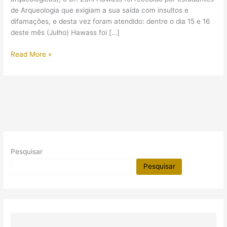
de Arqueologia que exigiam a sua saída com insultos e
difamações, e desta vez foram atendido: dentre o dia 15 e 16
deste mês (Julho) Hawass foi […]
Zahi
Read More »
Hawass
é
demitido
Pesquisar
Pesquisar