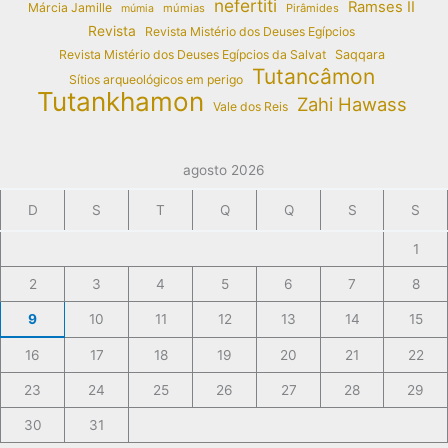
nefertiti
Ramses II
Márcia Jamille
múmias
Pirâmides
múmia
Revista
Revista Mistério dos Deuses Egípcios
Revista Mistério dos Deuses Egípcios da Salvat
Saqqara
Tutancâmon
Sítios arqueológicos em perigo
Tutankhamon
Zahi Hawass
Vale dos Reis
agosto 2026
D
S
T
Q
Q
S
S
1
2
3
4
5
6
7
8
9
10
11
12
13
14
15
16
17
18
19
20
21
22
23
24
25
26
27
28
29
30
31