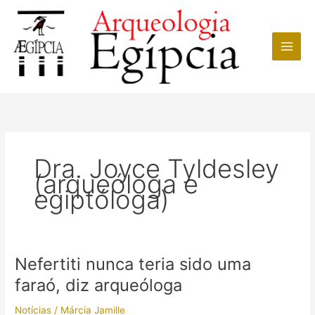
Ir
para
o
conteúdo
Dra. Joyce Tyldesley
(arqueóloga e
egiptóloga)
Nefertiti nunca teria sido uma
faraó, diz arqueóloga
Notícias
/
Márcia Jamille