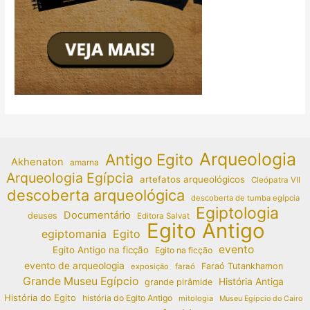
Arqueologia
Antigo Egito
Akhenaton
amarna
Arqueologia Egípcia
artefatos arqueológicos
Cleópatra VII
descoberta arqueológica
descoberta de tumba egípcia
Egiptologia
Documentário
deuses
Editora Salvat
Egito Antigo
egiptomania
Egito
evento
Egito Antigo na ficção
Egito na ficção
evento de arqueologia
Faraó Tutankhamon
exposição
faraó
Grande Museu Egípcio
História Antiga
grande pirâmide
História do Egito
história do Egito Antigo
mitologia
Museu Egípcio do Cairo