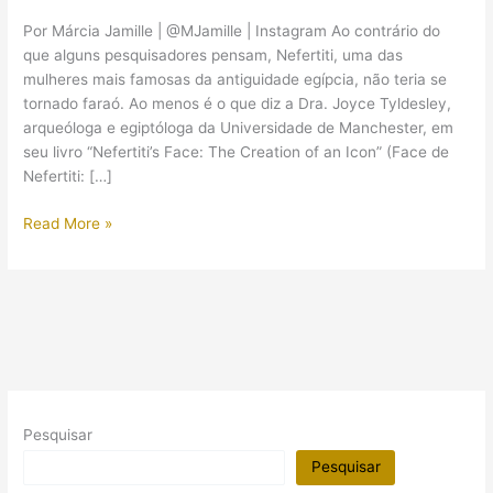
Por Márcia Jamille | @MJamille | Instagram Ao contrário do
que alguns pesquisadores pensam, Nefertiti, uma das
mulheres mais famosas da antiguidade egípcia, não teria se
tornado faraó. Ao menos é o que diz a Dra. Joyce Tyldesley,
arqueóloga e egiptóloga da Universidade de Manchester, em
seu livro “Nefertiti’s Face: The Creation of an Icon” (Face de
Nefertiti: […]
Nefertiti
Read More »
nunca
teria
sido
uma
faraó,
diz
arqueóloga
Pesquisar
Pesquisar